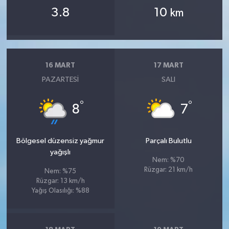
3.8
10
km
16 MART
17 MART
PAZARTESI
SALI
°
°
8
7
Bölgesel düzensiz yağmur
Parçalı Bulutlu
yağışlı
Nem: %70
Rüzgar: 21 km/h
Nem: %75
Rüzgar: 13 km/h
Yağış Olasılığı: %88