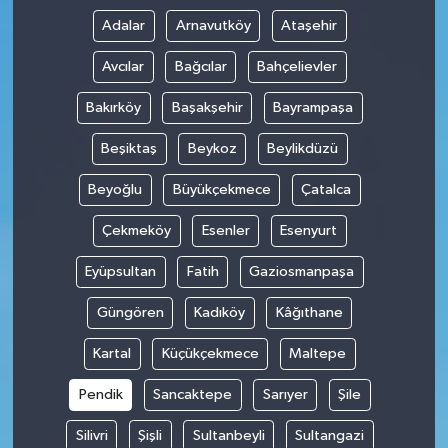
Adalar
Arnavutköy
Ataşehir
Avcılar
Bağcılar
Bahçelievler
Bakırköy
Başakşehir
Bayrampaşa
Beşiktaş
Beykoz
Beylikdüzü
Beyoğlu
Büyükçekmece
Çatalca
Çekmeköy
Esenler
Esenyurt
Eyüpsultan
Fatih
Gaziosmanpaşa
Güngören
Kadıköy
Kâğıthane
Kartal
Küçükçekmece
Maltepe
Pendik
Sancaktepe
Sarıyer
Şile
Silivri
Şişli
Sultanbeyli
Sultangazi