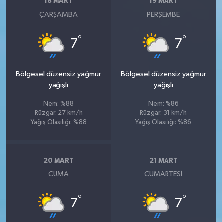
18 MART
19 MART
ÇARŞAMBA
PERŞEMBE
°
°
7
7
Bölgesel düzensiz yağmur
Bölgesel düzensiz yağmur
yağışlı
yağışlı
Nem: %88
Nem: %86
Rüzgar: 27 km/h
Rüzgar: 31 km/h
Yağış Olasılığı: %88
Yağış Olasılığı: %86
20 MART
21 MART
CUMA
CUMARTESI
°
°
7
7