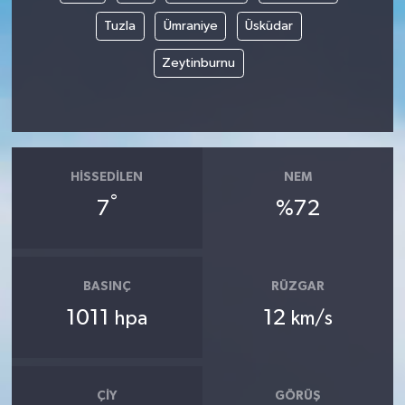
Tuzla
Ümraniye
Üsküdar
Zeytinburnu
HISSEDILEN
NEM
°
7
%72
BASINÇ
RÜZGAR
1011
12
hpa
km/s
ÇIY
GÖRÜŞ