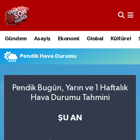
Uşak Nöbetçi Eczaneler
Gündem
Asayiş
Ekonomi
Global
Kültürel
Uşak Hava Durumu
Uşak Namaz Vakitleri
Pendik Hava Durumu
Uşak Trafik Yoğunluk Haritası
Pendik Bugün, Yarın ve 1 Haftalık
Süper Lig Puan Durumu ve Fikstür
Hava Durumu Tahmini
Tüm Manşetler
ŞU AN
Son Dakika Haberleri
Haber Arşivi