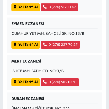
Yol Tarifi Al
0 (276) 517 13 47
EYMEN ECZANESİ
CUMHURİYET MH. BAHÇELİ SK. NO:13/B
Yol Tarifi Al
0 (276) 227 70 27
MERT ECZANESİ
İSLİCE MH. FATİH CD. NO:3/B
Yol Tarifi Al
0 (276) 502 03 91
DURAN ECZANESİ
ÜNALAN MH.YİĞİT SOK. NO:2/A