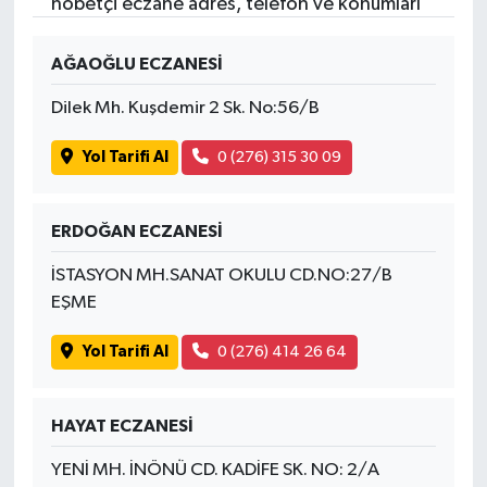
nöbetçi eczane adres, telefon ve konumları
AĞAOĞLU ECZANESİ
Dilek Mh. Kuşdemir 2 Sk. No:56/B
Yol Tarifi Al
0 (276) 315 30 09
ERDOĞAN ECZANESİ
İSTASYON MH.SANAT OKULU CD.NO:27/B
EŞME
Yol Tarifi Al
0 (276) 414 26 64
HAYAT ECZANESİ
YENİ MH. İNÖNÜ CD. KADİFE SK. NO: 2/A