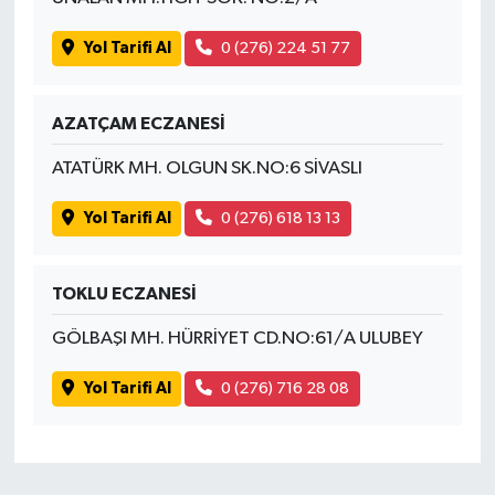
Yol Tarifi Al
0 (276) 224 51 77
AZATÇAM ECZANESİ
ATATÜRK MH. OLGUN SK.NO:6 SİVASLI
Yol Tarifi Al
0 (276) 618 13 13
TOKLU ECZANESİ
GÖLBAŞI MH. HÜRRİYET CD.NO:61/A ULUBEY
Yol Tarifi Al
0 (276) 716 28 08