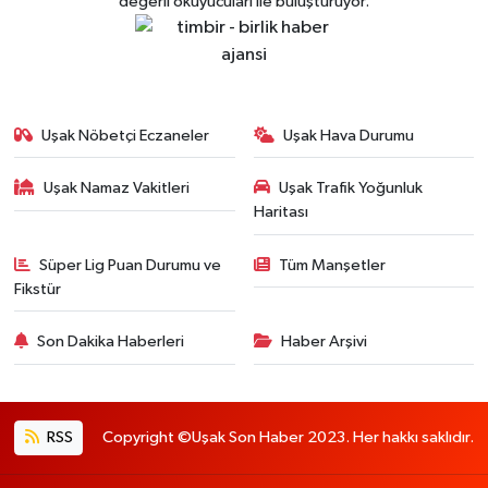
değerli okuyucuları ile buluşturuyor.
Uşak Nöbetçi Eczaneler
Uşak Hava Durumu
Uşak Namaz Vakitleri
Uşak Trafik Yoğunluk
Haritası
Süper Lig Puan Durumu ve
Tüm Manşetler
Fikstür
Son Dakika Haberleri
Haber Arşivi
RSS
Copyright ©Uşak Son Haber 2023. Her hakkı saklıdır.