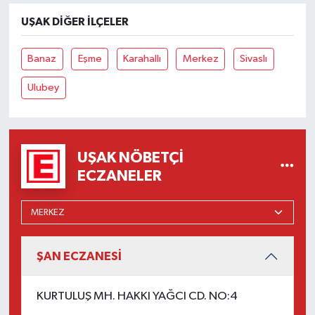
UŞAK DIĞER İLÇELER
Banaz
Eşme
Karahallı
Merkez
Sivaslı
Ulubey
UŞAK NÖBETÇI
ECZANELER
ŞAN ECZANESİ
KURTULUŞ MH. HAKKI YAĞCI CD. NO:4