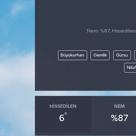
Nem: %87, Hissedilen 
Büyükorhan
Gemlik
Gürsu
Nilü
HISSEDILEN
NEM
°
6
%87