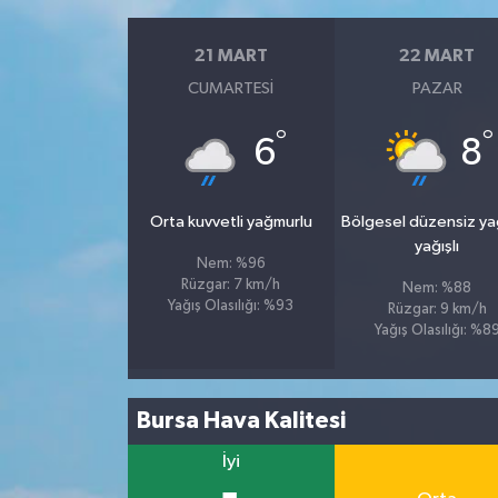
21 MART
22 MART
CUMARTESI
PAZAR
°
°
6
8
Orta kuvvetli yağmurlu
Bölgesel düzensiz y
yağışlı
Nem: %96
Rüzgar: 7 km/h
Nem: %88
Yağış Olasılığı: %93
Rüzgar: 9 km/h
Yağış Olasılığı: %8
Bursa Hava Kalitesi
İyi