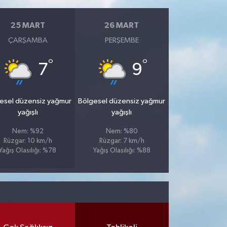
25 MART
26 MART
ÇARŞAMBA
PERŞEMBE
°
°
7
9
esel düzensiz yağmur
Bölgesel düzensiz yağmur
yağışlı
yağışlı
Nem: %92
Nem: %80
Rüzgar: 10 km/h
Rüzgar: 7 km/h
Yağış Olasılığı: %78
Yağış Olasılığı: %88