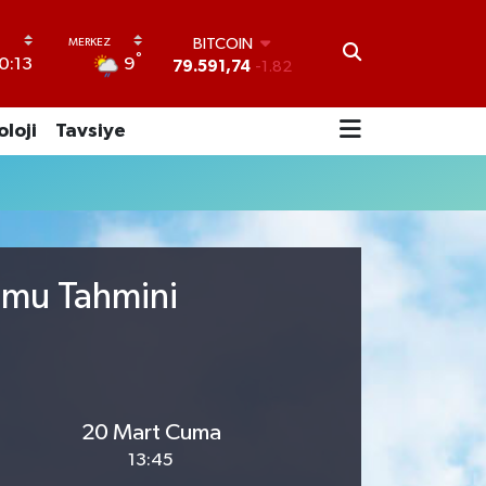
BITCOIN
°
9
0:13
79.591,74
-1.82
DOLAR
45,43620
0.02
oloji
Tavsiye
EURO
53,38690
0.19
STERLİN
61,60380
0.18
G.ALTIN
6862,09000
0.19
BİST100
umu Tahmini
14.598,00
0
20 Mart Cuma
13:45