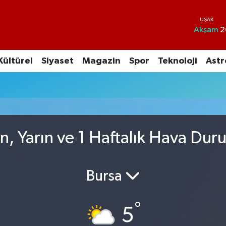
Akşam
2
Kültürel
Siyaset
Magazin
Spor
Teknoloji
Astr
n, Yarın ve 1 Haftalık Hava Dur
Bursa
°
5