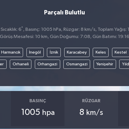
Parçalı Bulutlu
°
Sıcaklık: 6
, Basınç: 1005 hPa, Rüzgar: 8 km/s, Toplam Yağış: 
Görüş Mesafesi: 10 km, Gün Doğumu: 7:08, Gün Batımı: 19:1
Harmancık
İnegöl
İznik
Karacabey
Keles
Kestel
fer
Orhaneli
Orhangazi
Osmangazi
Yenişehir
Yıld
BASINÇ
RÜZGAR
1005
8
hpa
km/s