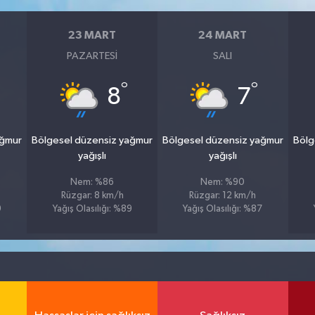
23 MART
24 MART
PAZARTESI
SALI
°
°
8
7
ağmur
Bölgesel düzensiz yağmur
Bölgesel düzensiz yağmur
Bölg
yağışlı
yağışlı
Nem: %86
Nem: %90
Rüzgar: 8 km/h
Rüzgar: 12 km/h
9
Yağış Olasılığı: %89
Yağış Olasılığı: %87