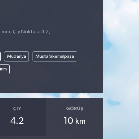
1 mm, Çiy Noktası: 4.2,
6
Mudanya
Mustafakemalpaşa
ırım
ÇIY
GÖRÜŞ
4.2
10
km