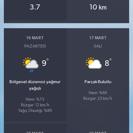
3.7
10
km
16 MART
17 MART
PAZARTESI
SALI
°
°
9
8
Bölgesel düzensiz yağmur
Parçalı Bulutlu
yağışlı
Nem: %66
Rüzgar: 23 km/h
Nem: %73
Rüzgar: 12 km/h
Yağış Olasılığı: %89