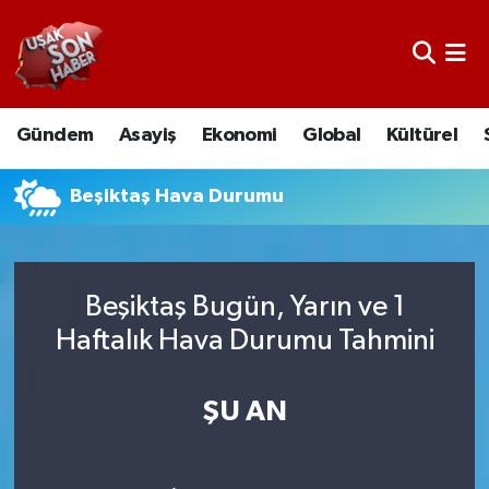
Uşak Nöbetçi Eczaneler
Gündem
Asayiş
Ekonomi
Global
Kültürel
Uşak Hava Durumu
Uşak Namaz Vakitleri
Beşiktaş Hava Durumu
Uşak Trafik Yoğunluk Haritası
Beşiktaş Bugün, Yarın ve 1
Süper Lig Puan Durumu ve Fikstür
Haftalık Hava Durumu Tahmini
Tüm Manşetler
ŞU AN
Son Dakika Haberleri
Haber Arşivi