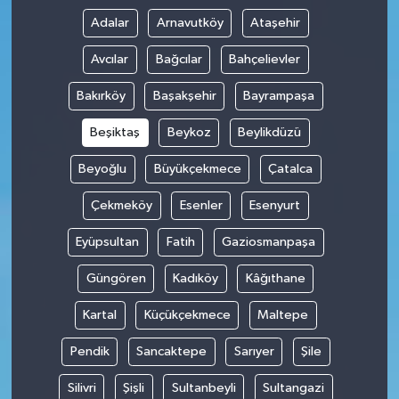
Adalar
Arnavutköy
Ataşehir
Avcılar
Bağcılar
Bahçelievler
Bakırköy
Başakşehir
Bayrampaşa
Beşiktaş
Beykoz
Beylikdüzü
Beyoğlu
Büyükçekmece
Çatalca
Çekmeköy
Esenler
Esenyurt
Eyüpsultan
Fatih
Gaziosmanpaşa
Güngören
Kadıköy
Kâğıthane
Kartal
Küçükçekmece
Maltepe
Pendik
Sancaktepe
Sarıyer
Şile
Silivri
Şişli
Sultanbeyli
Sultangazi