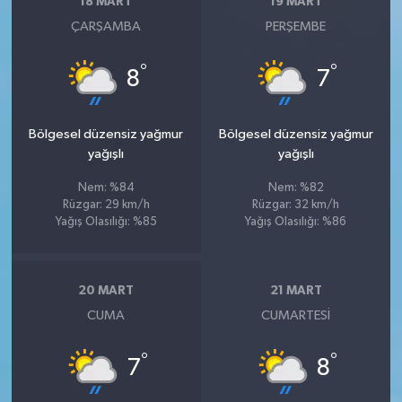
18 MART
19 MART
ÇARŞAMBA
PERŞEMBE
°
°
8
7
Bölgesel düzensiz yağmur
Bölgesel düzensiz yağmur
yağışlı
yağışlı
Nem: %84
Nem: %82
Rüzgar: 29 km/h
Rüzgar: 32 km/h
Yağış Olasılığı: %85
Yağış Olasılığı: %86
20 MART
21 MART
CUMA
CUMARTESI
°
°
7
8