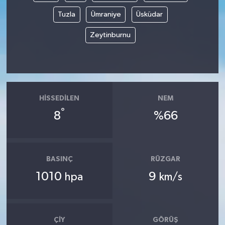
Tuzla
Ümraniye
Üsküdar
Zeytinburnu
HISSEDILEN
NEM
°
8
%66
BASINÇ
RÜZGAR
1010
9
hpa
km/s
ÇIY
GÖRÜŞ