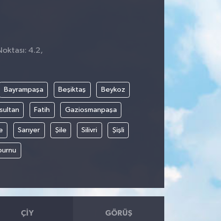
Noktası: 4.2,
Bayrampaşa
Beşiktaş
Beykoz
sultan
Fatih
Gaziosmanpaşa
e
Sarıyer
Şile
Silivri
Şişli
burnu
ÇIY
GÖRÜŞ