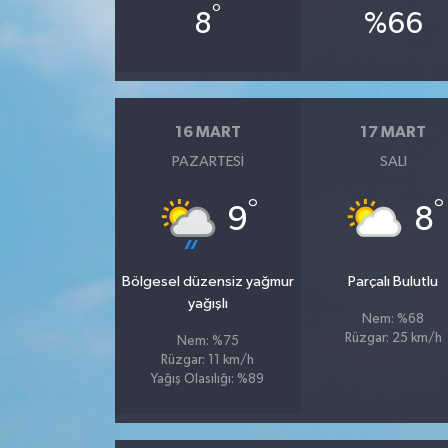
°
8
%66
16 MART
17 MART
PAZARTESI
SALI
°
°
9
8
Bölgesel düzensiz yağmur
Parçalı Bulutlu
yağışlı
Nem: %68
Rüzgar: 25 km/h
Nem: %75
Rüzgar: 11 km/h
Yağış Olasılığı: %89