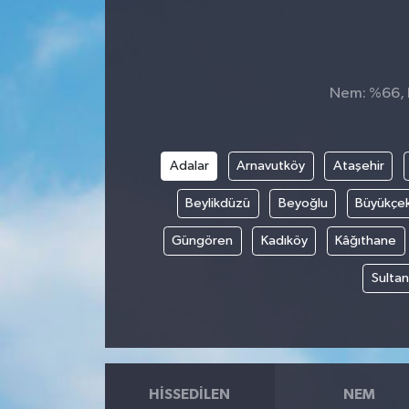
Nem: %66, H
Adalar
Arnavutköy
Ataşehir
Beylikdüzü
Beyoğlu
Büyükçe
Güngören
Kadıköy
Kâğıthane
Sultan
HISSEDILEN
NEM