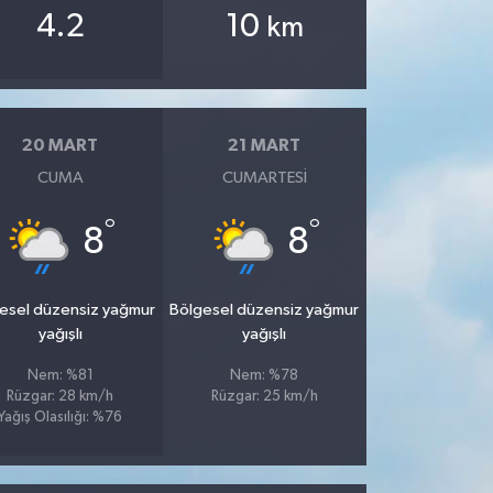
4.2
10
km
20 MART
21 MART
CUMA
CUMARTESI
°
°
8
8
esel düzensiz yağmur
Bölgesel düzensiz yağmur
yağışlı
yağışlı
Nem: %81
Nem: %78
Rüzgar: 28 km/h
Rüzgar: 25 km/h
Yağış Olasılığı: %76