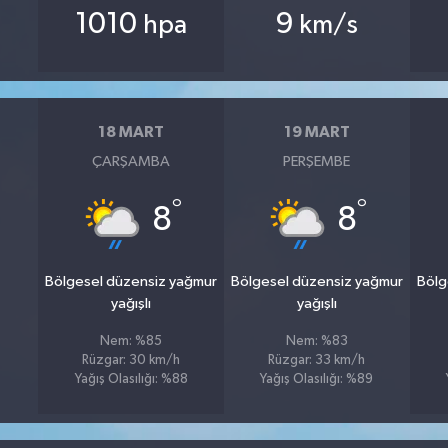
1010
9
hpa
km/s
18 MART
19 MART
ÇARŞAMBA
PERŞEMBE
°
°
8
8
Bölgesel düzensiz yağmur
Bölgesel düzensiz yağmur
Bölg
yağışlı
yağışlı
Nem: %85
Nem: %83
Rüzgar: 30 km/h
Rüzgar: 33 km/h
Yağış Olasılığı: %88
Yağış Olasılığı: %89