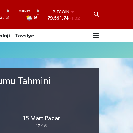
BITCOIN
°
9
3:13
79.591,74
-1.82
DOLAR
45,43620
0.02
oloji
Tavsiye
EURO
53,38690
0.19
STERLİN
61,60380
0.18
G.ALTIN
6862,09000
0.19
BİST100
rumu Tahmini
14.598,00
0
15 Mart Pazar
12:15