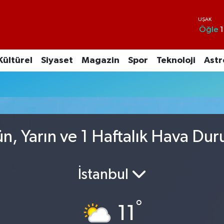
Öğle
1
Kültürel
Siyaset
Magazin
Spor
Teknoloji
Astr
n, Yarın ve 1 Haftalık Hava Du
İstanbul
°
11