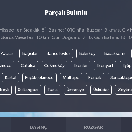
Parçalı Bulutlu
°
issedilen Sıcaklık: 8
, Basınç: 1010 hPa, Rüzgar: 9 km/s, Çiy 
Görüş Mesafesi: 10 km, Gün Doğumu: 7:16, Gün Batımı: 19:10
Avcılar
Bağcılar
Bahçelievler
Bakırköy
Başakşehir
kmece
Çatalca
Çekmeköy
Esenler
Esenyurt
Eyüp
Kartal
Küçükçekmece
Maltepe
Pendik
Sancaktep
beyli
Sultangazi
Tuzla
Ümraniye
Üsküdar
Zeytin
BASINÇ
RÜZGAR