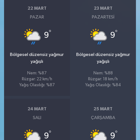
22 MART
23 MART
PAZAR
PAZARTESI
°
°
9
9
Bölgesel düzensiz yağmur
Bölgesel düzensiz yağmur
yağışlı
yağışlı
Nem: %87
Nem: %88
Rüzgar: 22 km/h
Rüzgar: 18 km/h
Yağış Olasılığı: %87
Yağış Olasılığı: %84
24 MART
25 MART
SALI
ÇARŞAMBA
°
°
9
9