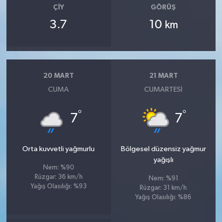
ÇIY
GÖRÜŞ
3.7
10
km
20 MART
21 MART
CUMA
CUMARTESI
°
°
7
7
Orta kuvvetli yağmurlu
Bölgesel düzensiz yağmur
yağışlı
Nem: %90
Rüzgar: 36 km/h
Nem: %91
Yağış Olasılığı: %93
Rüzgar: 31 km/h
Yağış Olasılığı: %86