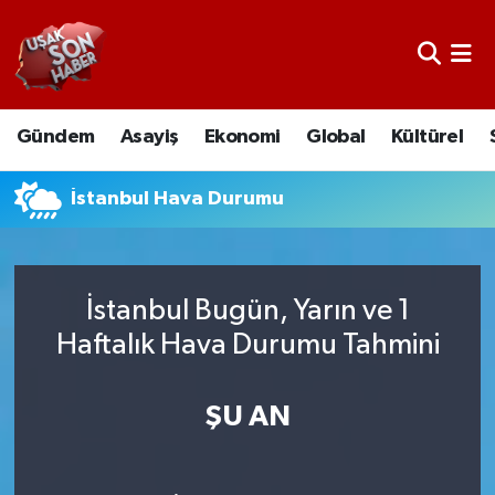
Uşak Nöbetçi Eczaneler
Gündem
Asayiş
Ekonomi
Global
Kültürel
Uşak Hava Durumu
Uşak Namaz Vakitleri
İstanbul Hava Durumu
Uşak Trafik Yoğunluk Haritası
İstanbul Bugün, Yarın ve 1
Süper Lig Puan Durumu ve Fikstür
Haftalık Hava Durumu Tahmini
Tüm Manşetler
ŞU AN
Son Dakika Haberleri
Haber Arşivi