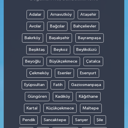
Adalar
Arnavutköy
Ataşehir
Avcılar
Bağcılar
Bahçelievler
Bakırköy
Başakşehir
Bayrampaşa
Beşiktaş
Beykoz
Beylikdüzü
Beyoğlu
Büyükçekmece
Çatalca
Çekmeköy
Esenler
Esenyurt
Eyüpsultan
Fatih
Gaziosmanpaşa
Güngören
Kadıköy
Kâğıthane
Kartal
Küçükçekmece
Maltepe
Pendik
Sancaktepe
Sarıyer
Şile