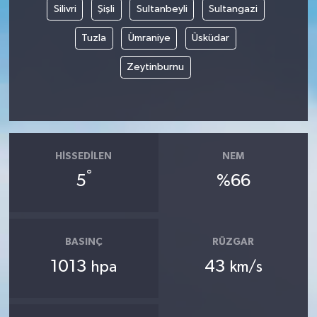
Silivri
Şişli
Sultanbeyli
Sultangazi
Tuzla
Ümraniye
Üsküdar
Zeytinburnu
HISSEDILEN
NEM
°
5
%66
BASINÇ
RÜZGAR
1013
43
hpa
km/s