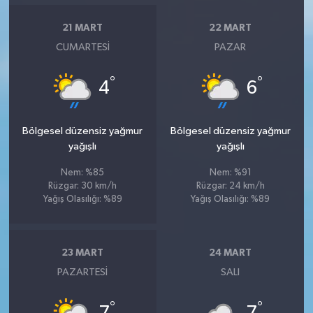
21 MART
22 MART
CUMARTESI
PAZAR
°
°
4
6
Bölgesel düzensiz yağmur
Bölgesel düzensiz yağmur
yağışlı
yağışlı
Nem: %85
Nem: %91
Rüzgar: 30 km/h
Rüzgar: 24 km/h
Yağış Olasılığı: %89
Yağış Olasılığı: %89
23 MART
24 MART
PAZARTESI
SALI
°
°