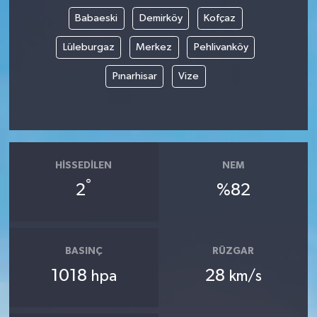
Babaeski
Demirköy
Kofçaz
Lüleburgaz
Merkez
Pehlivanköy
Pınarhisar
Vize
HISSEDILEN
NEM
°
2
%82
BASINÇ
RÜZGAR
1018
28
hpa
km/s