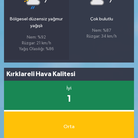
7
7
Bölgesel düzensiz yağmur
Çok bulutlu
yağışlı
Nem: %87
Rüzgar: 34 km/h
Nem: %92
Rüzgar: 21 km/h
Yağış Olasılığı: %86
Kırklareli Hava Kalitesi
İyi
1
Orta