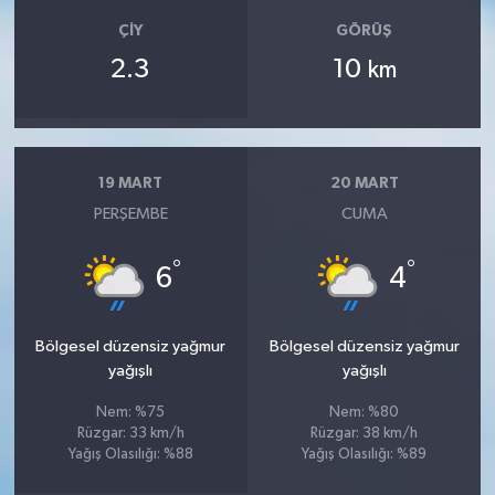
ÇIY
GÖRÜŞ
2.3
10
km
19 MART
20 MART
PERŞEMBE
CUMA
°
°
6
4
Bölgesel düzensiz yağmur
Bölgesel düzensiz yağmur
yağışlı
yağışlı
Nem: %75
Nem: %80
Rüzgar: 33 km/h
Rüzgar: 38 km/h
Yağış Olasılığı: %88
Yağış Olasılığı: %89