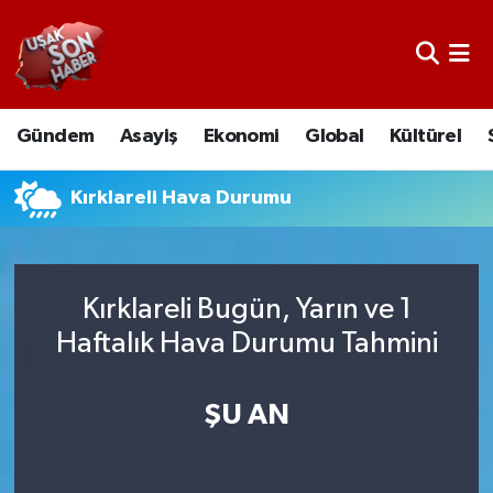
Uşak Nöbetçi Eczaneler
Gündem
Asayiş
Ekonomi
Global
Kültürel
Uşak Hava Durumu
Uşak Namaz Vakitleri
Kırklareli Hava Durumu
Uşak Trafik Yoğunluk Haritası
Kırklareli Bugün, Yarın ve 1
Süper Lig Puan Durumu ve Fikstür
Haftalık Hava Durumu Tahmini
Tüm Manşetler
ŞU AN
Son Dakika Haberleri
Haber Arşivi