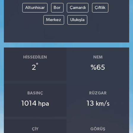
Altunhisar
Bor
Çamardı
Çiftlik
Merkez
Ulukışla
HISSEDILEN
NEM
°
2
%65
BASINÇ
RÜZGAR
1014
13
hpa
km/s
ÇIY
GÖRÜŞ