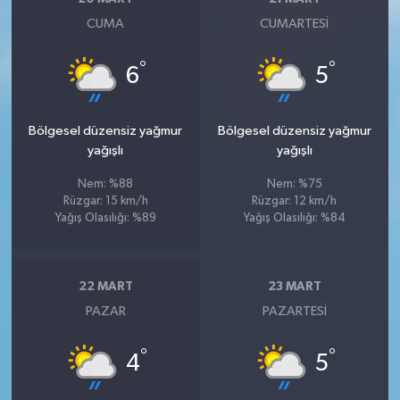
CUMA
CUMARTESI
°
°
6
5
Bölgesel düzensiz yağmur
Bölgesel düzensiz yağmur
yağışlı
yağışlı
Nem: %88
Nem: %75
Rüzgar: 15 km/h
Rüzgar: 12 km/h
Yağış Olasılığı: %89
Yağış Olasılığı: %84
22 MART
23 MART
PAZAR
PAZARTESI
°
°
4
5