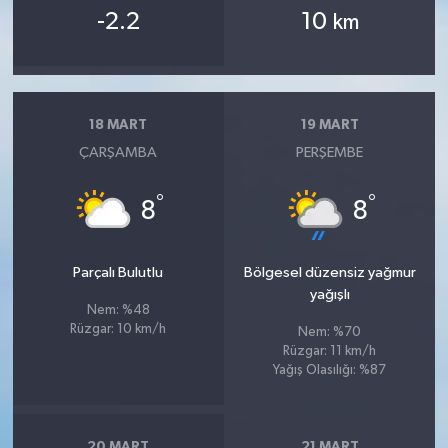
-2.2
10
km
18 MART
19 MART
ÇARŞAMBA
PERŞEMBE
°
°
8
8
Parçalı Bulutlu
Bölgesel düzensiz yağmur
yağışlı
Nem: %48
Rüzgar: 10 km/h
Nem: %70
Rüzgar: 11 km/h
Yağış Olasılığı: %87
20 MART
21 MART