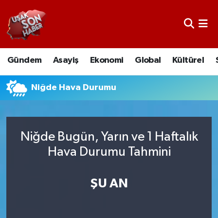
Uşak Nöbetçi Eczaneler
Gündem
Asayiş
Ekonomi
Global
Kültürel
Uşak Hava Durumu
Uşak Namaz Vakitleri
Niğde Hava Durumu
Uşak Trafik Yoğunluk Haritası
Niğde Bugün, Yarın ve 1 Haftalık
Süper Lig Puan Durumu ve Fikstür
Hava Durumu Tahmini
Tüm Manşetler
ŞU AN
Son Dakika Haberleri
Haber Arşivi