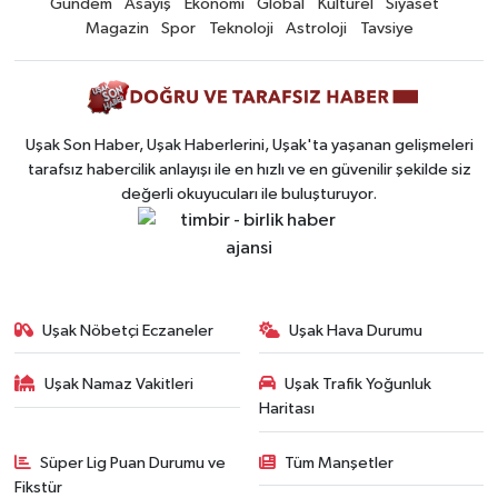
Gündem
Asayiş
Ekonomi
Global
Kültürel
Siyaset
Magazin
Spor
Teknoloji
Astroloji
Tavsiye
Uşak Son Haber, Uşak Haberlerini, Uşak'ta yaşanan gelişmeleri
tarafsız habercilik anlayışı ile en hızlı ve en güvenilir şekilde siz
değerli okuyucuları ile buluşturuyor.
Uşak Nöbetçi Eczaneler
Uşak Hava Durumu
Uşak Namaz Vakitleri
Uşak Trafik Yoğunluk
Haritası
Süper Lig Puan Durumu ve
Tüm Manşetler
Fikstür