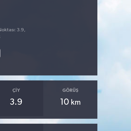
Noktası: 3.9,
5
ÇIY
GÖRÜŞ
3.9
10
km