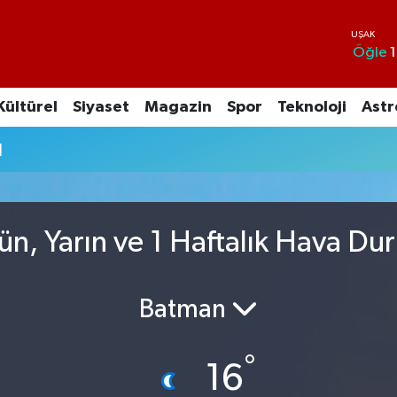
Öğle
1
Kültürel
Siyaset
Magazin
Spor
Teknoloji
Astr
u
n, Yarın ve 1 Haftalık Hava Du
Batman
°
16