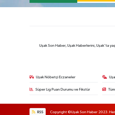
Uşak Son Haber, Uşak Haberlerini, Uşak'ta yaşana
Uşak Nöbetçi Eczaneler
Uşa
Süper Lig Puan Durumu ve Fikstür
Tüm
RSS
Copyright ©Uşak Son Haber 2023. Her h