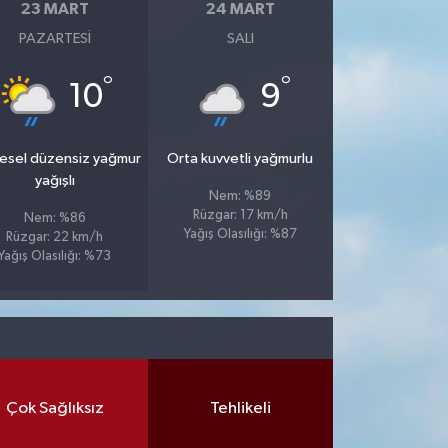
23 MART
24 MART
PAZARTESI
SALI
°
°
10
9
esel düzensiz yağmur
Orta kuvvetli yağmurlu
yağışlı
Nem: %89
Rüzgar: 17 km/h
Nem: %86
Yağış Olasılığı: %87
Rüzgar: 22 km/h
Yağış Olasılığı: %73
Çok Sağlıksız
Tehlikeli