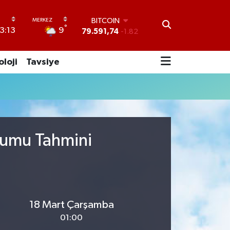
BITCOIN
°
9
3:13
79.591,74
-1.82
DOLAR
45,43620
0.02
oloji
Tavsiye
EURO
53,38690
0.19
STERLİN
61,60380
0.18
G.ALTIN
6862,09000
0.19
BİST100
rumu Tahmini
14.598,00
0
18 Mart Çarşamba
01:00