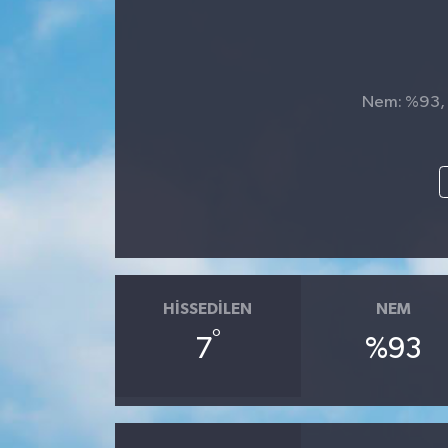
Nem: %93, H
HISSEDILEN
NEM
°
7
%93