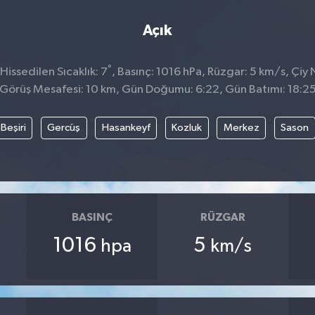
Açık
°
issedilen Sıcaklık: 7
, Basınç: 1016 hPa, Rüzgar: 5 km/s, Çiy 
Görüş Mesafesi: 10 km, Gün Doğumu: 6:22, Gün Batımı: 18:2
Beşiri
Gercüş
Hasankeyf
Kozluk
Merkez
Sason
BASINÇ
RÜZGAR
1016
5
hpa
km/s