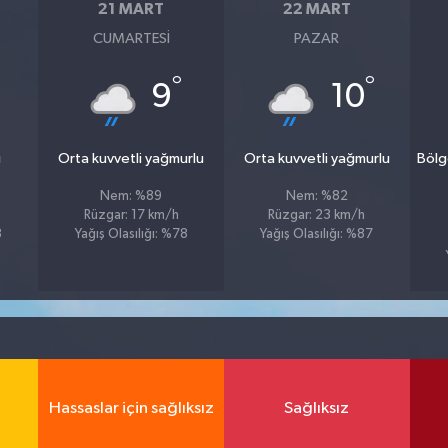
21 MART
22 MART
CUMARTESI
PAZAR
°
°
9
10
u
Orta kuvvetli yağmurlu
Orta kuvvetli yağmurlu
Bölg
Nem: %89
Nem: %82
Rüzgar: 17 km/h
Rüzgar: 23 km/h
3
Yağış Olasılığı: %78
Yağış Olasılığı: %87
Hassaslar için sağlıksız
Sağlıksız