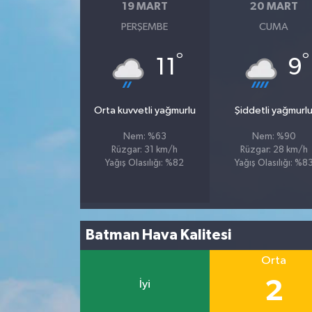
19 MART
20 MART
PERŞEMBE
CUMA
°
°
11
9
Orta kuvvetli yağmurlu
Şiddetli yağmurl
Nem: %63
Nem: %90
Rüzgar: 31 km/h
Rüzgar: 28 km/h
Yağış Olasılığı: %82
Yağış Olasılığı: %8
Batman Hava Kalitesi
Orta
2
İyi