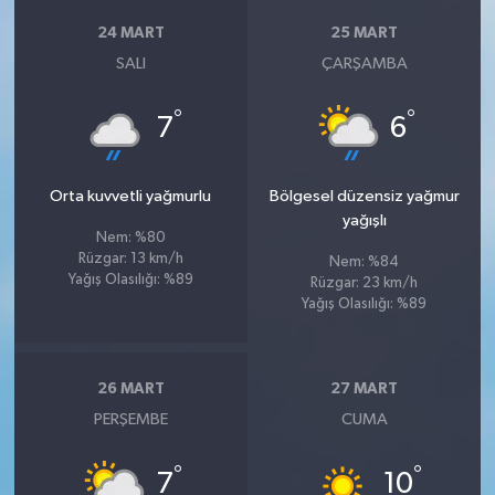
24 MART
25 MART
SALI
ÇARŞAMBA
°
°
7
6
Orta kuvvetli yağmurlu
Bölgesel düzensiz yağmur
yağışlı
Nem: %80
Rüzgar: 13 km/h
Nem: %84
Yağış Olasılığı: %89
Rüzgar: 23 km/h
Yağış Olasılığı: %89
26 MART
27 MART
PERŞEMBE
CUMA
°
°
7
10