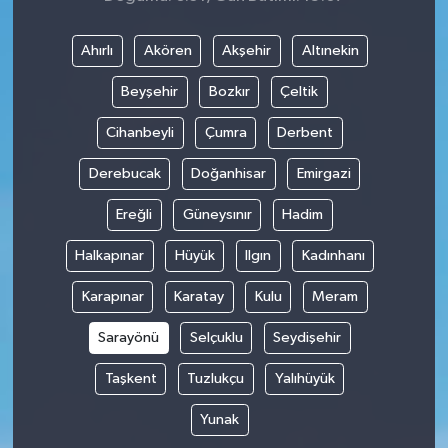
Ahırlı
Akören
Akşehir
Altınekin
Beyşehir
Bozkır
Çeltik
Cihanbeyli
Çumra
Derbent
Derebucak
Doğanhisar
Emirgazi
Ereğli
Güneysınır
Hadim
Halkapınar
Hüyük
Ilgın
Kadınhanı
Karapınar
Karatay
Kulu
Meram
Sarayönü
Selçuklu
Seydişehir
Taşkent
Tuzlukçu
Yalıhüyük
Yunak