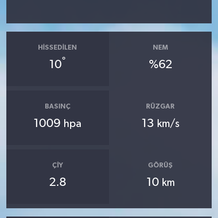
HISSEDILEN
NEM
°
10
%62
BASINÇ
RÜZGAR
1009
13
hpa
km/s
ÇIY
GÖRÜŞ
2.8
10
km