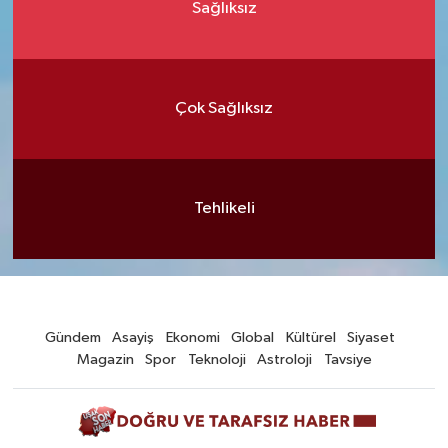
Sağlıksız
Çok Sağlıksız
Tehlikeli
Gündem
Asayiş
Ekonomi
Global
Kültürel
Siyaset
Magazin
Spor
Teknoloji
Astroloji
Tavsiye