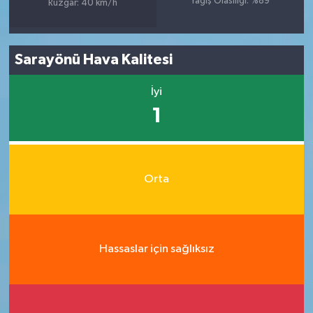
Yağış Olasılığı: %89
Rüzgar: 40 km/h
Sarayönü Hava Kalitesi
İyi
1
Orta
Hassaslar için sağlıksız