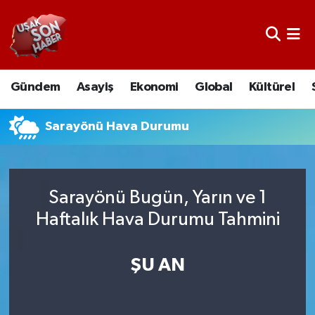
Uşak Nöbetçi Eczaneler
Gündem
Asayiş
Ekonomi
Global
Kültürel
Uşak Hava Durumu
Uşak Namaz Vakitleri
Sarayönü Hava Durumu
Uşak Trafik Yoğunluk Haritası
Sarayönü Bugün, Yarın ve 1
Süper Lig Puan Durumu ve Fikstür
Haftalık Hava Durumu Tahmini
Tüm Manşetler
ŞU AN
Son Dakika Haberleri
Haber Arşivi