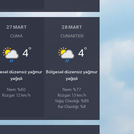
27 MART
28 MART
CUMA
CUMARTESI
°
°
4
4
esel düzensiz yağmur
Bölgesel düzensiz yağmur
yağışlı
yağışlı
Nem: %60
Nem: %77
Rüzgar: 12 km/h
Rüzgar: 13 km/h
Yağış Olasılığı: %89
Kar Olasılığı: %8