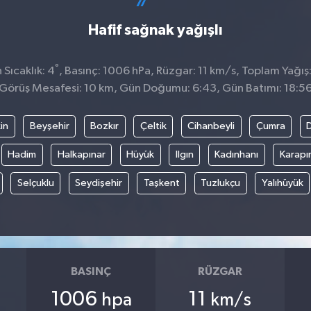
Hafif sağnak yağışlı
°
Sıcaklık: 4
, Basınç: 1006 hPa, Rüzgar: 11 km/s, Toplam Yağış
Görüş Mesafesi: 10 km, Gün Doğumu: 6:43, Gün Batımı: 18:5
in
Beyşehir
Bozkır
Çeltik
Cihanbeyli
Çumra
Hadim
Halkapınar
Hüyük
Ilgın
Kadınhanı
Karapı
Selçuklu
Seydişehir
Taşkent
Tuzlukçu
Yalıhüyük
BASINÇ
RÜZGAR
1006
11
hpa
km/s