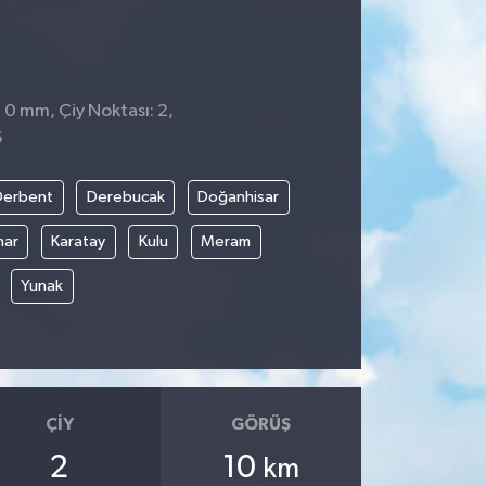
: 0 mm, Çiy Noktası: 2,
6
Derbent
Derebucak
Doğanhisar
nar
Karatay
Kulu
Meram
Yunak
ÇIY
GÖRÜŞ
2
10
km