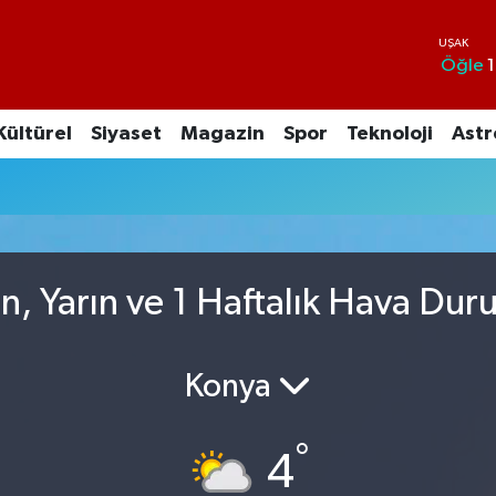
Öğle
1
Kültürel
Siyaset
Magazin
Spor
Teknoloji
Astr
n, Yarın ve 1 Haftalık Hava Du
Konya
°
4