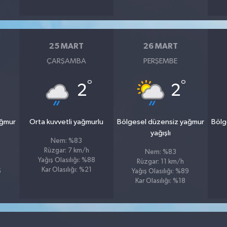
25 MART
26 MART
ÇARŞAMBA
PERŞEMBE
°
°
2
2
ağmur
Orta kuvvetli yağmurlu
Bölgesel düzensiz yağmur
Bölg
yağışlı
Nem: %83
Rüzgar: 7 km/h
Nem: %83
Yağış Olasılığı: %88
Rüzgar: 11 km/h
Kar Olasılığı: %21
5
Yağış Olasılığı: %89
Kar Olasılığı: %18