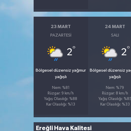
23 MART
24 MART
PAZARTESI
SALI
°
°
2
2
Bölgesel düzensiz yağmur
Bölgesel düzensiz y
yağışlı
yağışlı
Nem: %81
Nem: %79
Rüzgar: 9 km/h
Rüzgar: 8 km/h
Yağış Olasılığı: %88
Yağış Olasılığı: %8
Kar Olasılığı: %13
Kar Olasılığı: %33
Ereğli Hava Kalitesi