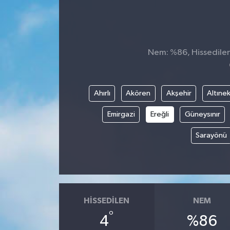
Nem: %86, Hissedilen 
Ahırlı
Akören
Akşehir
Altınek
Emirgazi
Ereğli
Güneysınır
Sarayönü
HISSEDILEN
NEM
°
4
%86