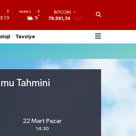
BITCOIN
°
9
3:13
79.591,74
-1.82
DOLAR
45,43620
0.02
oloji
Tavsiye
EURO
53,38690
0.19
STERLİN
61,60380
0.18
G.ALTIN
6862,09000
0.19
BİST100
rumu Tahmini
14.598,00
0
22 Mart Pazar
14:30