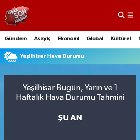
Uşak Nöbetçi Eczaneler
Gündem
Asayiş
Ekonomi
Global
Kültürel
Uşak Hava Durumu
Uşak Namaz Vakitleri
Yeşilhisar Hava Durumu
Uşak Trafik Yoğunluk Haritası
Yeşilhisar Bugün, Yarın ve 1
Süper Lig Puan Durumu ve Fikstür
Haftalık Hava Durumu Tahmini
Tüm Manşetler
ŞU AN
Son Dakika Haberleri
Haber Arşivi