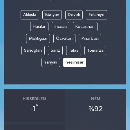
Akkışla
Bünyan
Develi
Felahiye
Hacılar
İncesu
Kocasinan
Melikgazi
Özvatan
Pınarbaşı
Sarıoğlan
Sarız
Talas
Tomarza
Yahyalı
Yeşilhisar
HISSEDILEN
NEM
°
-1
%92