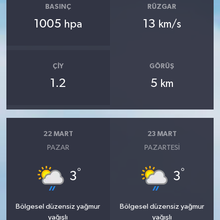
BASINÇ
RÜZGAR
1005
13
hpa
km/s
ÇIY
GÖRÜŞ
1.2
5
km
22 MART
23 MART
PAZAR
PAZARTESI
°
°
3
3
Bölgesel düzensiz yağmur
Bölgesel düzensiz yağmur
yağışlı
yağışlı