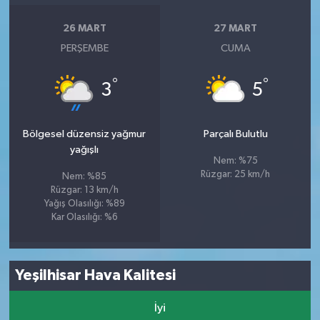
26 MART
27 MART
PERŞEMBE
CUMA
°
°
3
5
Bölgesel düzensiz yağmur
Parçalı Bulutlu
yağışlı
Nem: %75
Rüzgar: 25 km/h
Nem: %85
Rüzgar: 13 km/h
Yağış Olasılığı: %89
Kar Olasılığı: %6
Yeşilhisar Hava Kalitesi
İyi