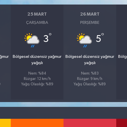
25 MART
26 MART
ÇARŞAMBA
PERŞEMBE
°
°
3
5
ağmur
Bölgesel düzensiz yağmur
Bölgesel düzensiz yağmur
Bölg
yağışlı
yağışlı
Nem: %84
Nem: %83
Rüzgar: 12 km/h
Rüzgar: 9 km/h
9
Yağış Olasılığı: %89
Yağış Olasılığı: %89