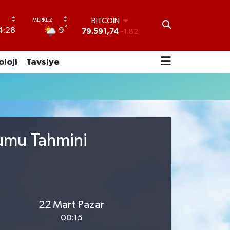
BITCOIN
°
9
4:28
79.591,74
-1.82
DOLAR
45,43620
0.02
oloji
Tavsiye
EURO
53,38690
0.19
STERLİN
61,60380
0.18
G.ALTIN
6862,09000
0.19
BİST100
rumu Tahmini
14.598,00
0
22 Mart Pazar
00:15