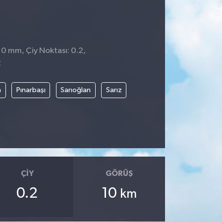
 0 mm, Çiy Noktası: 0.2,
2
n
Pınarbaşı
Sarıoğlan
Sarız
ÇIY
GÖRÜŞ
0.2
10
km