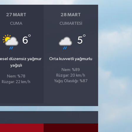
27 MART
28 MART
CUMA
CUMARTESI
°
°
6
5
esel düzensiz yağmur
Orta kuvvetli yağmurlu
yağışlı
Nem: %89
Rüzgar: 20 km/h
Nem: %78
Yağış Olasılığı: %87
Rüzgar: 22 km/h