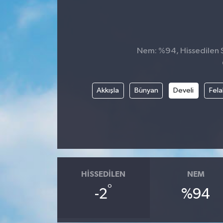
Nem: %94, Hissedilen Sı
Akkışla
Bünyan
Develi
Fela
HISSEDILEN
NEM
°
-2
%94