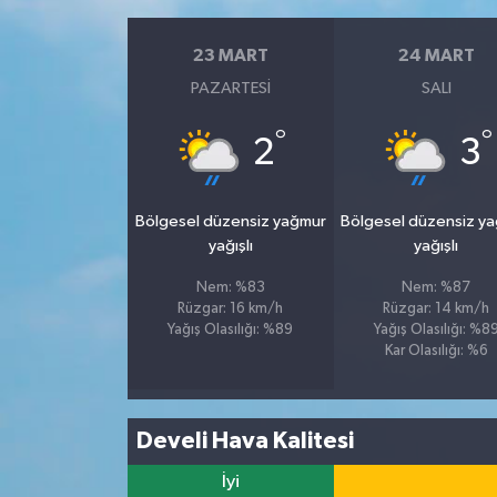
23 MART
24 MART
PAZARTESI
SALI
°
°
2
3
Bölgesel düzensiz yağmur
Bölgesel düzensiz y
yağışlı
yağışlı
Nem: %83
Nem: %87
Rüzgar: 16 km/h
Rüzgar: 14 km/h
Yağış Olasılığı: %89
Yağış Olasılığı: %8
Kar Olasılığı: %6
Develi Hava Kalitesi
İyi