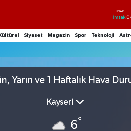
İmsak
0
Kültürel
Siyaset
Magazin
Spor
Teknoloji
Astr
n, Yarın ve 1 Haftalık Hava Du
Kayseri
°
6