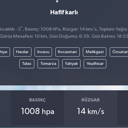
Hafif karlı
°
caklık: -2
, Basınç: 1008 hPa, Rüzgar: 14 km/s, Toplam Yağış:
Görüş Mesafesi: 10 km, Gün Doğumu: 6:39, Gün Batımı: 18:5
hiye
Hacılar
İncesu
Kocasinan
Melikgazi
Özvata
Talas
Tomarza
Yahyalı
Yeşilhisar
BASINÇ
RÜZGAR
1008
14
hpa
km/s