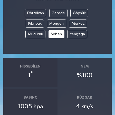
Dörtdivan
Gerede
Göynük
Kıbrıscık
Mengen
Merkez
Mudurnu
Seben
Yeniçağa
HISSEDILEN
NEM
°
1
%100
BASINÇ
RÜZGAR
1005
4
hpa
km/s