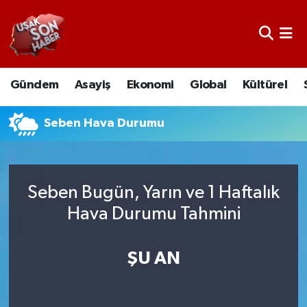
Uşak Nöbetçi Eczaneler
Gündem
Asayiş
Ekonomi
Global
Kültürel
Uşak Hava Durumu
Uşak Namaz Vakitleri
Seben Hava Durumu
Uşak Trafik Yoğunluk Haritası
Seben Bugün, Yarın ve 1 Haftalık
Süper Lig Puan Durumu ve Fikstür
Hava Durumu Tahmini
Tüm Manşetler
ŞU AN
Son Dakika Haberleri
Haber Arşivi