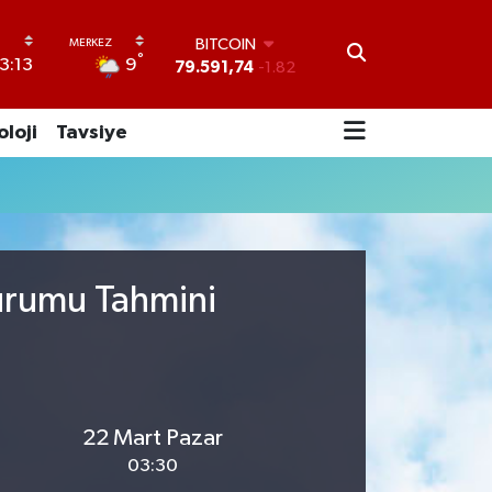
BITCOIN
°
9
3:13
79.591,74
-1.82
DOLAR
45,43620
0.02
oloji
Tavsiye
EURO
53,38690
0.19
STERLİN
61,60380
0.18
G.ALTIN
6862,09000
0.19
BİST100
Durumu Tahmini
14.598,00
0
22 Mart Pazar
03:30