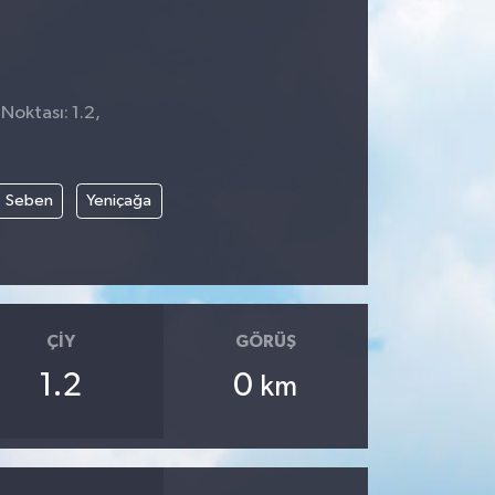
Noktası: 1.2,
Seben
Yeniçağa
ÇIY
GÖRÜŞ
1.2
0
km