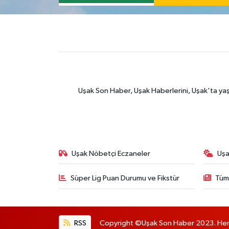
Uşak Son Haber, Uşak Haberlerini, Uşak'ta yaşana
Uşak Nöbetçi Eczaneler
Uşa
Süper Lig Puan Durumu ve Fikstür
Tüm
RSS
Copyright ©Uşak Son Haber 2023. Her h