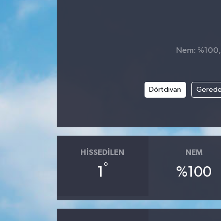
Nem: %100, H
Dörtdivan
Gered
HISSEDILEN
NEM
°
1
%100