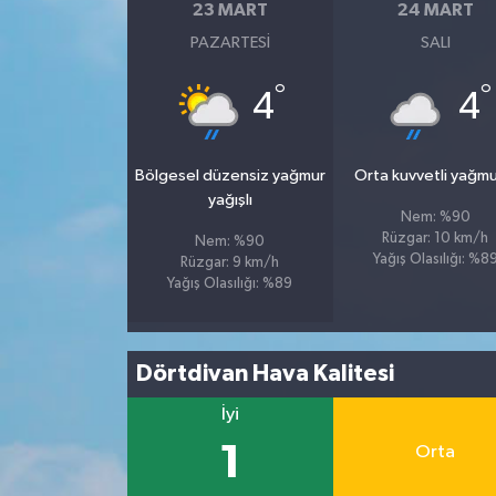
23 MART
24 MART
PAZARTESI
SALI
°
°
4
4
Bölgesel düzensiz yağmur
Orta kuvvetli yağmu
yağışlı
Nem: %90
Rüzgar: 10 km/h
Nem: %90
Yağış Olasılığı: %8
Rüzgar: 9 km/h
Yağış Olasılığı: %89
Dörtdivan Hava Kalitesi
İyi
1
Orta