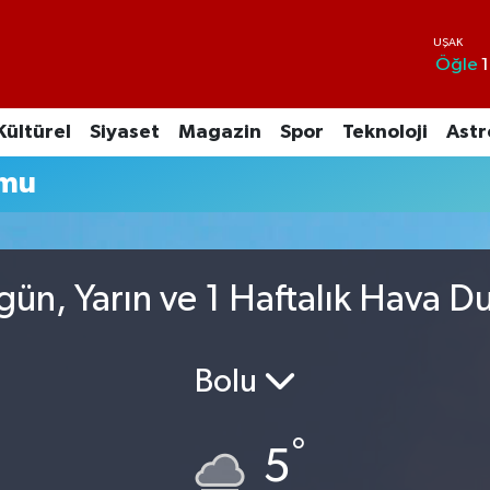
Öğle
1
Kültürel
Siyaset
Magazin
Spor
Teknoloji
Astr
umu
ün, Yarın ve 1 Haftalık Hava 
Bolu
°
5