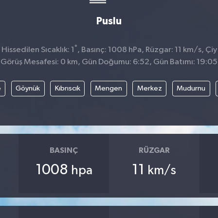
Puslu
°
issedilen Sıcaklık: 1
, Basınç: 1008 hPa, Rüzgar: 11 km/s, Çiy 
Görüş Mesafesi: 0 km, Gün Doğumu: 6:52, Gün Batımı: 19:05
e
Göynük
Kıbrıscık
Mengen
Merkez
Mudurnu
BASINÇ
RÜZGAR
1008
11
hpa
km/s