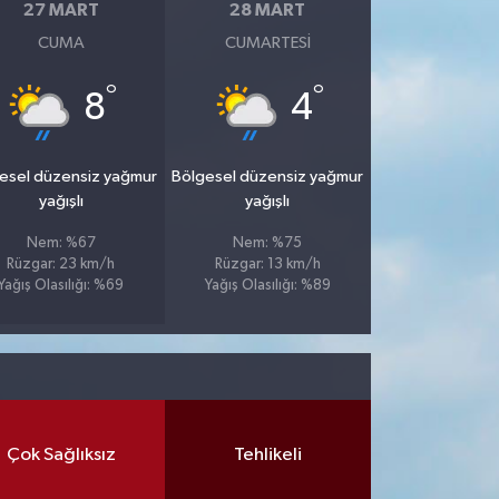
27 MART
28 MART
CUMA
CUMARTESI
°
°
8
4
esel düzensiz yağmur
Bölgesel düzensiz yağmur
yağışlı
yağışlı
Nem: %67
Nem: %75
Rüzgar: 23 km/h
Rüzgar: 13 km/h
Yağış Olasılığı: %69
Yağış Olasılığı: %89
Çok Sağlıksız
Tehlikeli