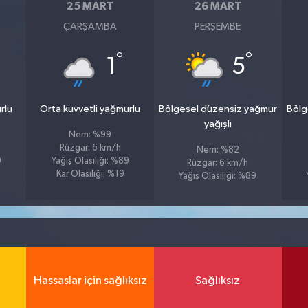
25 MART
26 MART
ÇARŞAMBA
PERŞEMBE
°
°
1
5
rlu
Orta kuvvetli yağmurlu
Bölgesel düzensiz yağmur
Bölg
yağışlı
Nem: %99
Rüzgar: 6 km/h
Nem: %82
9
Yağış Olasılığı: %89
Rüzgar: 6 km/h
Kar Olasılığı: %19
Yağış Olasılığı: %89
Hassaslar için sağlıksız
Sağlıksız