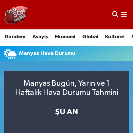
Uşak Nöbetçi Eczaneler
Gündem
Asayiş
Ekonomi
Global
Kültürel
Uşak Hava Durumu
Uşak Namaz Vakitleri
Manyas Hava Durumu
Uşak Trafik Yoğunluk Haritası
Manyas Bugün, Yarın ve 1
Süper Lig Puan Durumu ve Fikstür
Haftalık Hava Durumu Tahmini
Tüm Manşetler
ŞU AN
Son Dakika Haberleri
Haber Arşivi