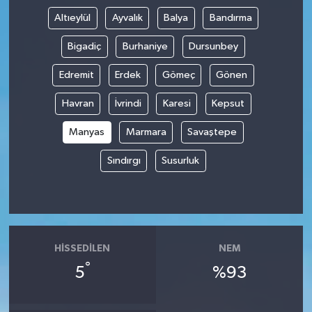
Altıeylül
Ayvalık
Balya
Bandırma
Bigadiç
Burhaniye
Dursunbey
Edremit
Erdek
Gömeç
Gönen
Havran
İvrindi
Karesi
Kepsut
Manyas
Marmara
Savaştepe
Sındırgı
Susurluk
HISSEDILEN
NEM
°
5
%93