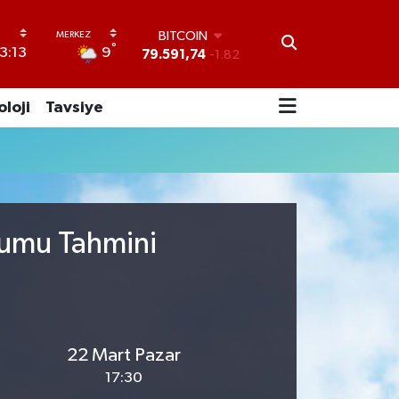
BITCOIN
°
9
3:13
79.591,74
-1.82
DOLAR
45,43620
0.02
oloji
Tavsiye
EURO
53,38690
0.19
STERLİN
61,60380
0.18
G.ALTIN
6862,09000
0.19
BİST100
rumu Tahmini
14.598,00
0
22 Mart Pazar
17:30