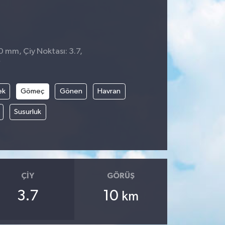
 0 mm, Çiy Noktası: 3.7,
7
ek
Gömeç
Gönen
Havran
Susurluk
ÇIY
GÖRÜŞ
3.7
10
km