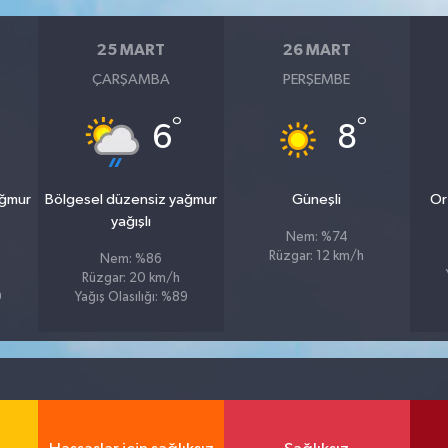
25 MART
26 MART
ÇARŞAMBA
PERŞEMBE
°
°
6
8
ağmur
Bölgesel düzensiz yağmur
Güneşli
Or
yağışlı
Nem: %74
Rüzgar: 12 km/h
Nem: %86
Rüzgar: 20 km/h
9
Yağış Olasılığı: %89