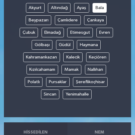
Akyurt
Altındağ
Ayaş
Bala
Beypazarı
Çamlıdere
Çankaya
Çubuk
Elmadağ
Etimesgut
Evren
Gölbaşı
Güdül
Haymana
Kahramankazan
Kalecik
Keçiören
Kızılcahamam
Mamak
Nallıhan
Polatlı
Pursaklar
Şereflikoçhisar
Sincan
Yenimahalle
HISSEDILEN
NEM