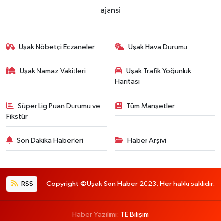
Uşak Nöbetçi Eczaneler
Uşak Hava Durumu
Uşak Namaz Vakitleri
Uşak Trafik Yoğunluk
Haritası
Süper Lig Puan Durumu ve
Tüm Manşetler
Fikstür
Son Dakika Haberleri
Haber Arşivi
RSS
Copyright ©Uşak Son Haber 2023. Her hakkı saklıdır.
Haber Yazılımı:
TE Bilişim