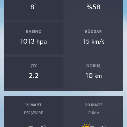
°
8
%58
BASINÇ
RÜZGAR
1013
15
hpa
km/s
ÇIY
GÖRÜŞ
2.2
10
km
19 MART
20 MART
PERŞEMBE
CUMA