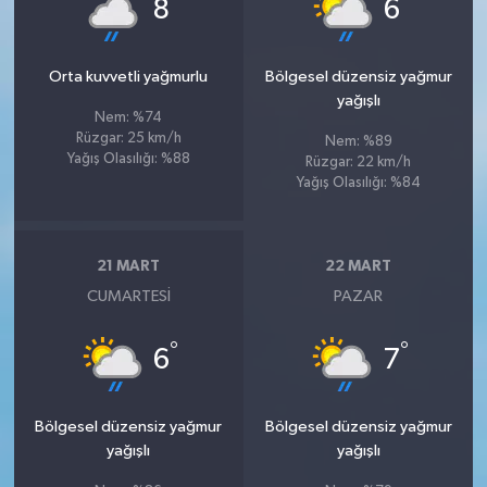
°
°
8
6
Orta kuvvetli yağmurlu
Bölgesel düzensiz yağmur
yağışlı
Nem: %74
Rüzgar: 25 km/h
Nem: %89
Yağış Olasılığı: %88
Rüzgar: 22 km/h
Yağış Olasılığı: %84
21 MART
22 MART
CUMARTESI
PAZAR
°
°
6
7
Bölgesel düzensiz yağmur
Bölgesel düzensiz yağmur
yağışlı
yağışlı