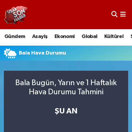
Uşak Nöbetçi Eczaneler
Gündem
Asayiş
Ekonomi
Global
Kültürel
Uşak Hava Durumu
Uşak Namaz Vakitleri
Bala Hava Durumu
Uşak Trafik Yoğunluk Haritası
Bala Bugün, Yarın ve 1 Haftalık
Süper Lig Puan Durumu ve Fikstür
Hava Durumu Tahmini
Tüm Manşetler
ŞU AN
Son Dakika Haberleri
Haber Arşivi