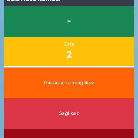
İyi
Orta
2
Hassaslar için sağlıksız
Sağlıksız