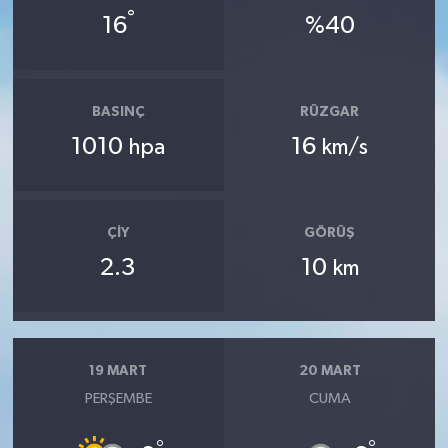
°
16
%40
BASINÇ
RÜZGAR
1010
16
hpa
km/s
ÇIY
GÖRÜŞ
2.3
10
km
19 MART
20 MART
PERŞEMBE
CUMA