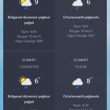
°
°
9
6
Bölgesel düzensiz yağmur
Orta kuvvetli yağmurlu
yağışlı
Nem: %91
Rüzgar: 16 km/h
Nem: %69
Yağış Olasılığı: %87
Rüzgar: 25 km/h
Yağış Olasılığı: %86
21 MART
22 MART
CUMARTESI
PAZAR
°
°
6
8
Bölgesel düzensiz yağmur
Orta kuvvetli yağmurlu
yağışlı
Nem: %76