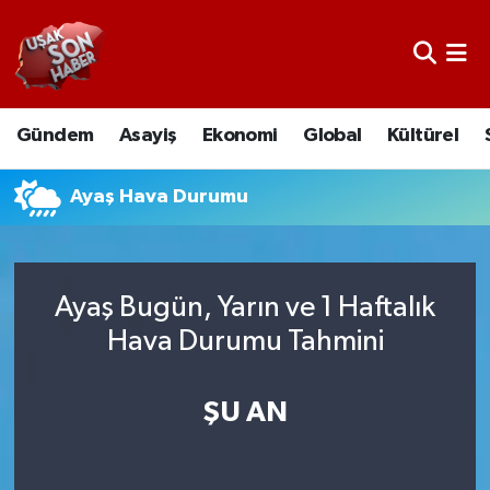
Uşak Nöbetçi Eczaneler
Gündem
Asayiş
Ekonomi
Global
Kültürel
Uşak Hava Durumu
Uşak Namaz Vakitleri
Ayaş Hava Durumu
Uşak Trafik Yoğunluk Haritası
Ayaş Bugün, Yarın ve 1 Haftalık
Süper Lig Puan Durumu ve Fikstür
Hava Durumu Tahmini
Tüm Manşetler
ŞU AN
Son Dakika Haberleri
Haber Arşivi