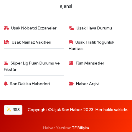
Uşak Nöbetçi Eczaneler
Uşak Hava Durumu
Uşak Namaz Vakitleri
Uşak Trafik Yoğunluk
Haritası
Süper Lig Puan Durumu ve
Tüm Manşetler
Fikstür
Son Dakika Haberleri
Haber Arşivi
RSS
Copyright ©Uşak Son Haber 2023. Her hakkı saklıdır.
Haber Yazılımı:
TE Bilişim