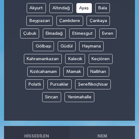
Akyurt
Altındağ
Ayaş
Bala
Beypazarı
Çamlıdere
Çankaya
Çubuk
Elmadağ
Etimesgut
Evren
Gölbaşı
Güdül
Haymana
Kahramankazan
Kalecik
Keçiören
Kızılcahamam
Mamak
Nallıhan
Polatlı
Pursaklar
Şereflikoçhisar
Sincan
Yenimahalle
HISSEDILEN
NEM