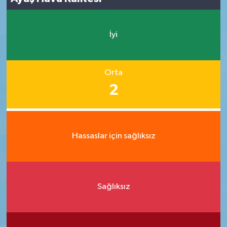
İyi
Orta
2
Hassaslar için sağlıksız
Sağlıksız