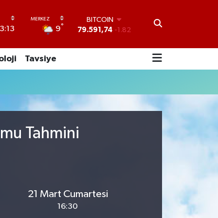
BITCOIN
°
9
3:13
79.591,74
-1.82
DOLAR
45,43620
0.02
oloji
Tavsiye
EURO
53,38690
0.19
STERLİN
61,60380
0.18
G.ALTIN
6862,09000
0.19
BİST100
umu Tahmini
14.598,00
0
21 Mart Cumartesi
16:30