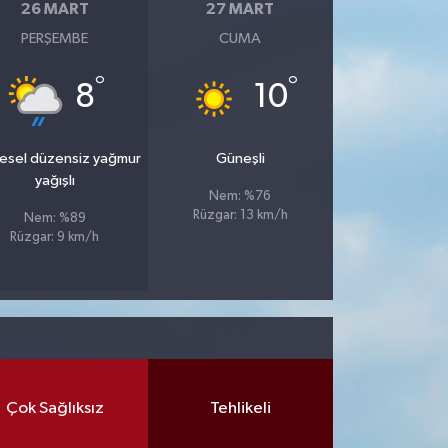
26 MART
27 MART
PERŞEMBE
CUMA
°
°
8
10
esel düzensiz yağmur
Güneşli
yağışlı
Nem: %76
Rüzgar: 13 km/h
Nem: %89
Rüzgar: 9 km/h
Çok Sağlıksız
Tehlikeli