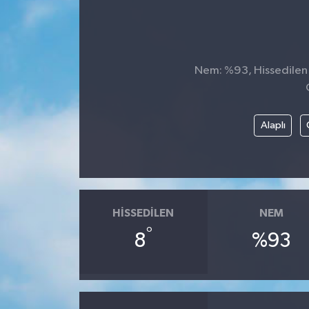
Nem: %93, Hissedilen S
Alaplı
HISSEDILEN
NEM
°
8
%93