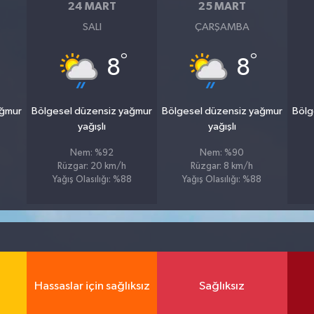
24 MART
25 MART
SALI
ÇARŞAMBA
°
°
8
8
ağmur
Bölgesel düzensiz yağmur
Bölgesel düzensiz yağmur
Bölg
yağışlı
yağışlı
Nem: %92
Nem: %90
Rüzgar: 20 km/h
Rüzgar: 8 km/h
1
Yağış Olasılığı: %88
Yağış Olasılığı: %88
Hassaslar için sağlıksız
Sağlıksız