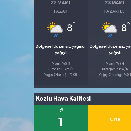
22 MART
23 MART
PAZAR
PAZARTESI
°
°
8
8
Bölgesel düzensiz yağmur
Bölgesel düzensiz y
yağışlı
yağışlı
Nem: %93
Nem: %94
Rüzgar: 8 km/h
Rüzgar: 7 km/h
Yağış Olasılığı: %88
Yağış Olasılığı: %8
Kozlu Hava Kalitesi
İyi
1
Orta