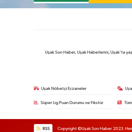
Uşak Son Haber, Uşak Haberlerini, Uşak'ta yaşana
Uşak Nöbetçi Eczaneler
Uşa
Süper Lig Puan Durumu ve Fikstür
Tüm
RSS
Copyright ©Uşak Son Haber 2023. Her h