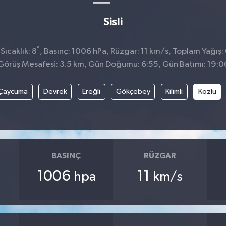
Sisli
°
ıcaklık: 8
, Basınç: 1006 hPa, Rüzgar: 11 km/s, Toplam Yağış:
Görüş Mesafesi: 3.5 km, Gün Doğumu: 6:55, Gün Batımı: 19:0
Çaycuma
Devrek
Ereğli
Gökçebey
Kilimli
Kozlu
BASINÇ
RÜZGAR
1006
11
hpa
km/s