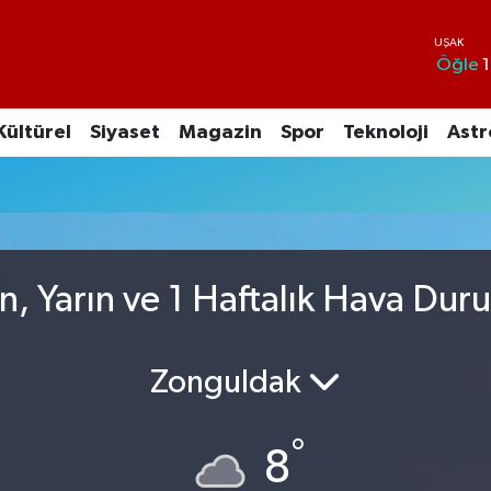
Öğle
1
Kültürel
Siyaset
Magazin
Spor
Teknoloji
Astr
n, Yarın ve 1 Haftalık Hava Dur
Zonguldak
°
8