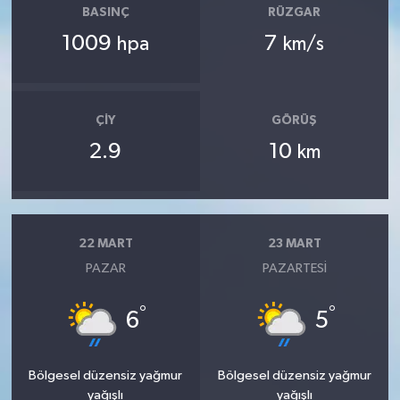
BASINÇ
RÜZGAR
1009
7
hpa
km/s
ÇIY
GÖRÜŞ
2.9
10
km
22 MART
23 MART
PAZAR
PAZARTESI
°
°
6
5
Bölgesel düzensiz yağmur
Bölgesel düzensiz yağmur
yağışlı
yağışlı