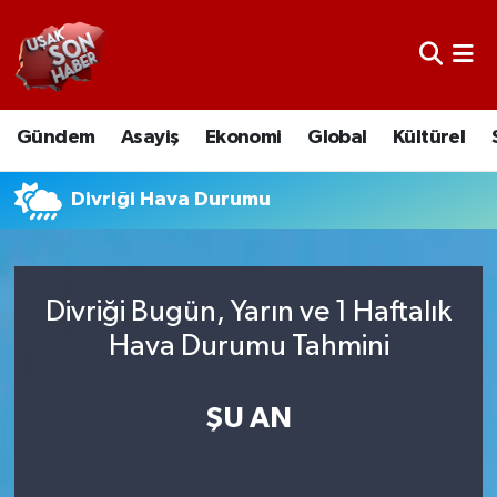
Uşak Nöbetçi Eczaneler
Gündem
Asayiş
Ekonomi
Global
Kültürel
Uşak Hava Durumu
Uşak Namaz Vakitleri
Divriği Hava Durumu
Uşak Trafik Yoğunluk Haritası
Divriği Bugün, Yarın ve 1 Haftalık
Süper Lig Puan Durumu ve Fikstür
Hava Durumu Tahmini
Tüm Manşetler
ŞU AN
Son Dakika Haberleri
Haber Arşivi