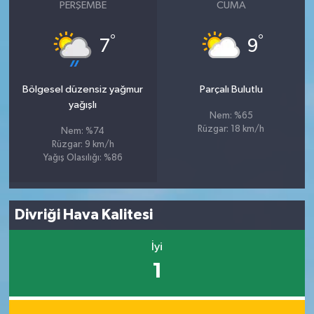
PERŞEMBE
CUMA
°
°
7
9
Bölgesel düzensiz yağmur
Parçalı Bulutlu
yağışlı
Nem: %65
Rüzgar: 18 km/h
Nem: %74
Rüzgar: 9 km/h
Yağış Olasılığı: %86
Divriği Hava Kalitesi
İyi
1