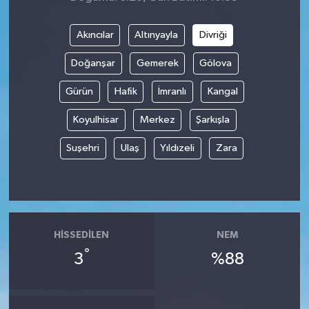
Akıncılar
Altınyayla
Divriği
Doğanşar
Gemerek
Gölova
Gürün
Hafik
İmranlı
Kangal
Koyulhisar
Merkez
Şarkışla
Suşehri
Ulaş
Yıldızeli
Zara
HISSEDILEN
NEM
°
3
%88