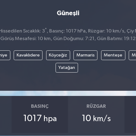
Güneşli
°
ssedilen Sıcaklık: 3
, Basınç: 1017 hPa, Rüzgar: 10 km/s, Çiy N
Görüş Mesafesi: 10 km, Gün Doğumu: 7:21, Gün Batımı: 19:12
hiye
Kavaklıdere
Köyceğiz
Marmaris
Menteşe
Mi
Yatağan
BASINÇ
RÜZGAR
1017
10
hpa
km/s