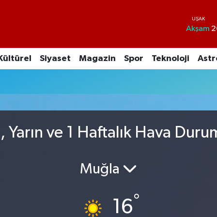
Akşam
2
Kültürel
Siyaset
Magazin
Spor
Teknoloji
Astr
, Yarın ve 1 Haftalık Hava Duru
Muğla
°
16