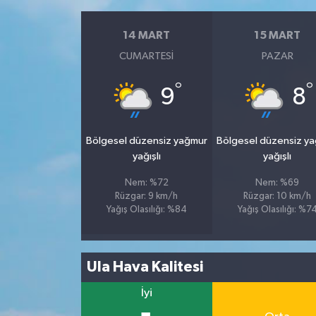
14 MART
15 MART
CUMARTESI
PAZAR
°
°
9
8
Bölgesel düzensiz yağmur
Bölgesel düzensiz y
yağışlı
yağışlı
Nem: %72
Nem: %69
Rüzgar: 9 km/h
Rüzgar: 10 km/h
Yağış Olasılığı: %84
Yağış Olasılığı: %7
Ula Hava Kalitesi
İyi