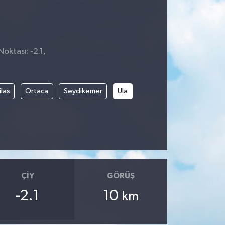
oktası: -2.1,
las
Ortaca
Seydikemer
Ula
ÇIY
GÖRÜŞ
-2.1
10
km