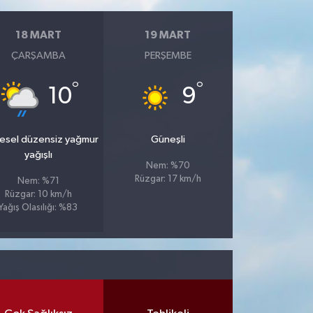
18 MART
19 MART
ÇARŞAMBA
PERŞEMBE
°
°
10
9
esel düzensiz yağmur
Güneşli
yağışlı
Nem: %70
Rüzgar: 17 km/h
Nem: %71
Rüzgar: 10 km/h
Yağış Olasılığı: %83