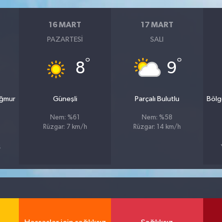
16 MART
17 MART
PAZARTESI
SALI
°
°
8
9
ağmur
Güneşli
Parçalı Bulutlu
Bölg
Nem: %61
Nem: %58
Rüzgar: 7 km/h
Rüzgar: 14 km/h
4