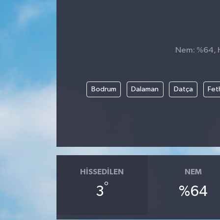
Nem: %64, Hi
Bodrum
Dalaman
Datça
Fet
HISSEDILEN
NEM
°
3
%64