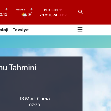
BITCOIN
°
9
0:15
79.591,74
-1.82
DOLAR
45,43620
0.02
oloji
Tavsiye
EURO
53,38690
0.19
STERLİN
61,60380
0.18
G.ALTIN
6862,09000
0.19
BİST100
mu Tahmini
14.598,00
0
13 Mart Cuma
07:30