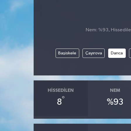
Nem: %93, Hissedilen
Başiskele
Çayırova
Darıca
HISSEDILEN
NEM
°
8
%93