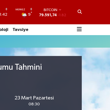
BITCOIN
°
9
1:42
79.591,74
-1.82
DOLAR
45,43620
0.02
oloji
Tavsiye
EURO
53,38690
0.19
STERLİN
61,60380
0.18
G.ALTIN
6862,09000
0.19
BİST100
rumu Tahmini
14.598,00
0
23 Mart Pazartesi
08:30