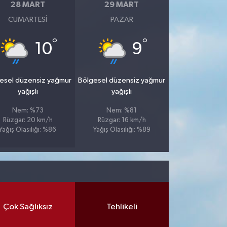
28 MART
29 MART
CUMARTESI
PAZAR
°
°
10
9
esel düzensiz yağmur
Bölgesel düzensiz yağmur
yağışlı
yağışlı
Nem: %73
Nem: %81
Rüzgar: 20 km/h
Rüzgar: 16 km/h
Yağış Olasılığı: %86
Yağış Olasılığı: %89
Çok Sağlıksız
Tehlikeli