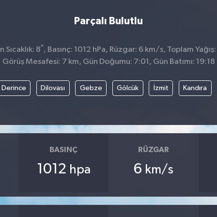
Parçalı Bulutlu
°
 Sıcaklık: 8
, Basınç: 1012 hPa, Rüzgar: 6 km/s, Toplam Yağış:
Görüş Mesafesi: 7 km, Gün Doğumu: 7:01, Gün Batımı: 19:18
Derince
Dilovası
Gebze
Gölcük
İzmit
Kandıra
BASINÇ
RÜZGAR
1012
6
hpa
km/s