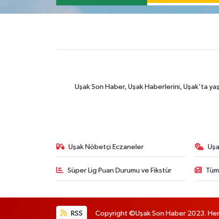
Uşak Son Haber, Uşak Haberlerini, Uşak'ta yaşana
Uşak Nöbetçi Eczaneler
Uşa
Süper Lig Puan Durumu ve Fikstür
Tüm
RSS
Copyright ©Uşak Son Haber 2023. Her h