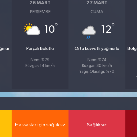
26 MART
27 MART
PERŞEMBE
CUMA
°
°
10
12
ağmur
Parçalı Bulutlu
Orta kuvvetli yağmurlu
Bölg
Nem: %79
Nem: %74
Rüzgar: 14 km/h
Rüzgar: 30 km/h
Yağış Olasılığı: %70
8
Hassaslar için sağlıksız
Sağlıksız