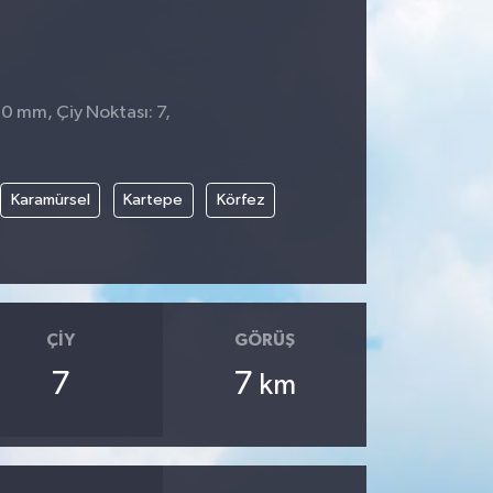
 0 mm, Çiy Noktası: 7,
Karamürsel
Kartepe
Körfez
ÇIY
GÖRÜŞ
7
7
km