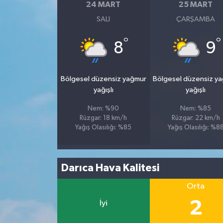
24 MART
25 MART
SALI
ÇARŞAMBA
°
°
8
9
Bölgesel düzensiz yağmur
Bölgesel düzensiz y
yağışlı
yağışlı
Nem: %90
Nem: %85
Rüzgar: 18 km/h
Rüzgar: 22 km/h
Yağış Olasılığı: %85
Yağış Olasılığı: %8
Darıca Hava Kalitesi
Orta
2
İyi