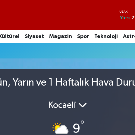
Yatsı
2
Kültürel
Siyaset
Magazin
Spor
Teknoloji
Astr
n, Yarın ve 1 Haftalık Hava Du
Kocaeli
°
9