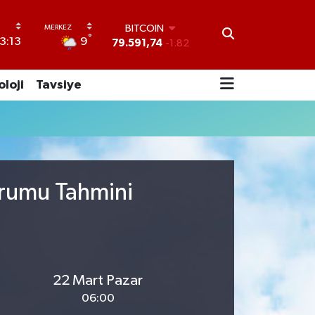
BITCOIN
°
9
3:13
79.591,74
-1.82
DOLAR
45,43620
0.02
oloji
Tavsiye
EURO
53,38690
0.19
STERLİN
61,60380
0.18
G.ALTIN
6862,09000
0.19
BİST100
urumu Tahmini
14.598,00
0
22 Mart Pazar
06:00