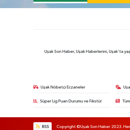
Uşak Son Haber, Uşak Haberlerini, Uşak'ta yaşana
Uşak Nöbetçi Eczaneler
Uşa
Süper Lig Puan Durumu ve Fikstür
Tüm
RSS
Copyright ©Uşak Son Haber 2023. Her h