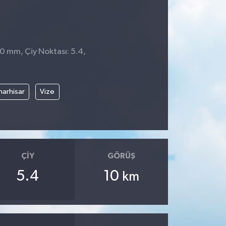
 0 mm, Çiy Noktası: 5.4,
narhisar
Vize
ÇIY
GÖRÜŞ
5.4
10
km