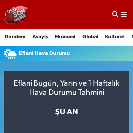
Uşak Nöbetçi Eczaneler
Gündem
Asayiş
Ekonomi
Global
Kültürel
Uşak Hava Durumu
Uşak Namaz Vakitleri
Eflani Hava Durumu
Uşak Trafik Yoğunluk Haritası
Eflani Bugün, Yarın ve 1 Haftalık
Süper Lig Puan Durumu ve Fikstür
Hava Durumu Tahmini
Tüm Manşetler
ŞU AN
Son Dakika Haberleri
Haber Arşivi