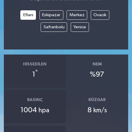
Eflani
Eskipazar
Merkez
Ovacık
Safranbolu
Yenice
HISSEDILEN
NEM
°
1
%97
BASINÇ
RÜZGAR
1004
8
hpa
km/s