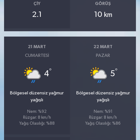
ÇIY
GÖRÜŞ
2.1
10
km
21 MART
22 MART
CUMARTESI
PAZAR
°
°
4
5
Bölgesel düzensiz yağmur
Bölgesel düzensiz yağmur
yağışlı
yağışlı
Nem: %92
Nem: %91
Rüzgar: 8 km/h
Rüzgar: 8 km/h
Yağış Olasılığı: %88
Yağış Olasılığı: %86