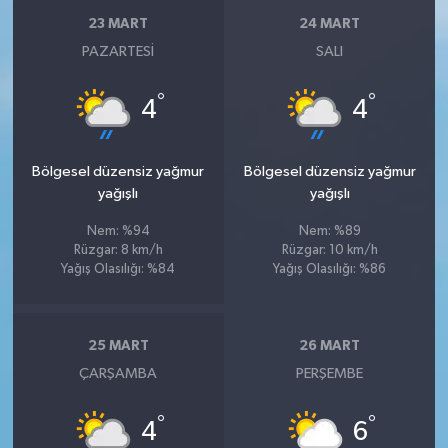
23 MART
24 MART
PAZARTESI
SALI
°
°
4
4
Bölgesel düzensiz yağmur
Bölgesel düzensiz yağmur
yağışlı
yağışlı
Nem: %94
Nem: %89
Rüzgar: 8 km/h
Rüzgar: 10 km/h
Yağış Olasılığı: %84
Yağış Olasılığı: %86
25 MART
26 MART
ÇARŞAMBA
PERŞEMBE
°
°
4
6