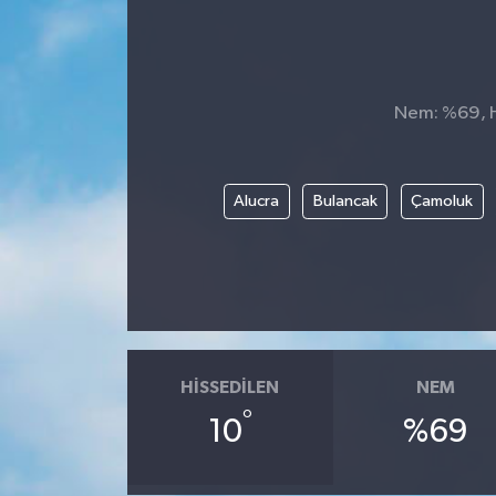
Nem: %69, Hi
Alucra
Bulancak
Çamoluk
HISSEDILEN
NEM
°
10
%69