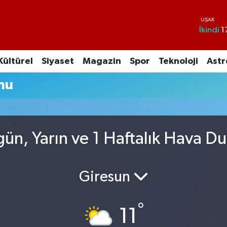
İkindi
1
Kültürel
Siyaset
Magazin
Spor
Teknoloji
Astr
mu
gün, Yarın ve 1 Haftalık Hava D
Giresun
°
11