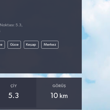
Noktası: 5.3,
3
le
Güce
Keşap
Merkez
ÇIY
GÖRÜŞ
5.3
10
km