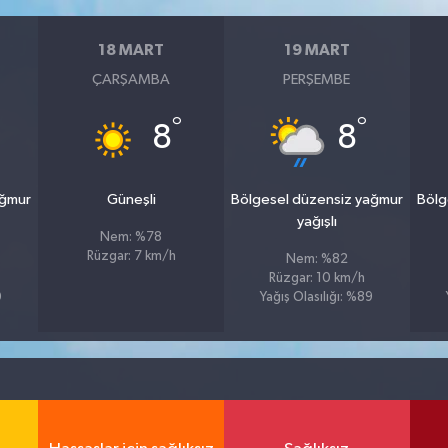
18 MART
19 MART
ÇARŞAMBA
PERŞEMBE
°
°
8
8
ağmur
Güneşli
Bölgesel düzensiz yağmur
Bölg
yağışlı
Nem: %78
Rüzgar: 7 km/h
Nem: %82
Rüzgar: 10 km/h
0
Yağış Olasılığı: %89