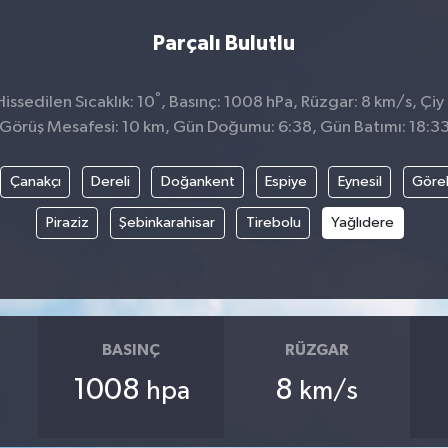
Parçalı Bulutlu
°
ssedilen Sıcaklık: 10
, Basınç: 1008 hPa, Rüzgar: 8 km/s, Çiy 
Görüş Mesafesi: 10 km, Gün Doğumu: 6:38, Gün Batımı: 18:3
Çanakçı
Dereli
Doğankent
Espiye
Eynesil
Göre
Piraziz
Şebinkarahisar
Tirebolu
Yağlıdere
BASINÇ
RÜZGAR
1008
8
hpa
km/s