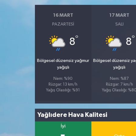
16 MART
17 MART
PAZARTESI
SALI
°
°
8
8
Bölgesel düzensiz yağmur
Bölgesel düzensiz y
yağışlı
yağışlı
Nem: %90
Nem: %87
Rüzgar: 13 km/h
Rüzgar: 7 km/h
Yağış Olasılığı: %91
Yağış Olasılığı: %8
Yağlıdere Hava Kalitesi
İyi