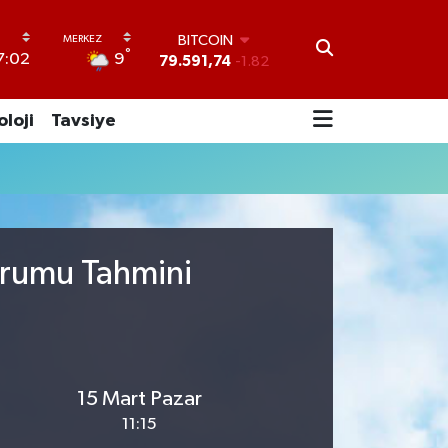
BITCOIN
°
9
7:02
79.591,74
-1.82
DOLAR
45,43620
0.02
oloji
Tavsiye
EURO
53,38690
0.19
STERLİN
61,60380
0.18
G.ALTIN
6862,09000
0.19
BİST100
urumu Tahmini
14.598,00
0
15 Mart Pazar
11:15