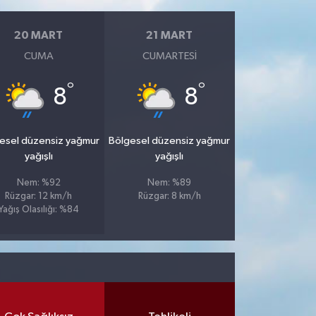
20 MART
21 MART
CUMA
CUMARTESI
°
°
8
8
esel düzensiz yağmur
Bölgesel düzensiz yağmur
yağışlı
yağışlı
Nem: %92
Nem: %89
Rüzgar: 12 km/h
Rüzgar: 8 km/h
Yağış Olasılığı: %84