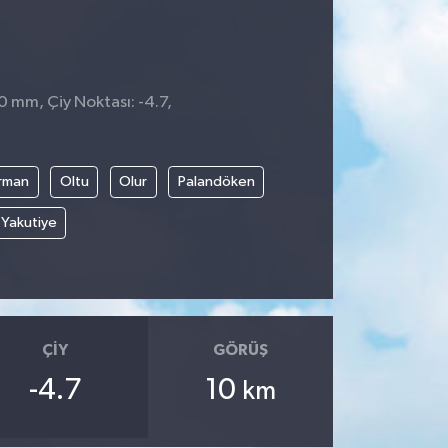
 0 mm, Çiy Noktası: -4.7,
rman
Oltu
Olur
Palandöken
Yakutiye
ÇIY
GÖRÜŞ
-4.7
10
km