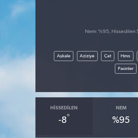
Nem: %95, Hissedilen Sı
Aşkale
Aziziye
Çat
Hınıs
Pasinler
HISSEDILEN
NEM
°
-8
%95