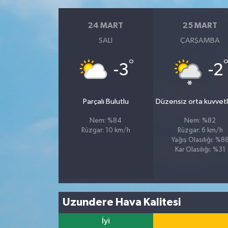
24 MART
25 MART
SALI
ÇARŞAMBA
°
-3
-2
Parçalı Bulutlu
Düzensiz orta kuvvetli
Nem: %84
Nem: %82
Rüzgar: 10 km/h
Rüzgar: 6 km/h
Yağış Olasılığı: %8
Kar Olasılığı: %31
Uzundere Hava Kalitesi
İyi