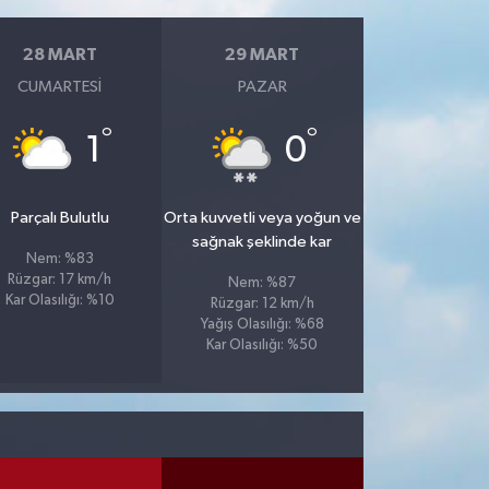
28 MART
29 MART
CUMARTESI
PAZAR
°
°
1
0
Parçalı Bulutlu
Orta kuvvetli veya yoğun ve
sağnak şeklinde kar
Nem: %83
Rüzgar: 17 km/h
Nem: %87
Kar Olasılığı: %10
Rüzgar: 12 km/h
Yağış Olasılığı: %68
Kar Olasılığı: %50