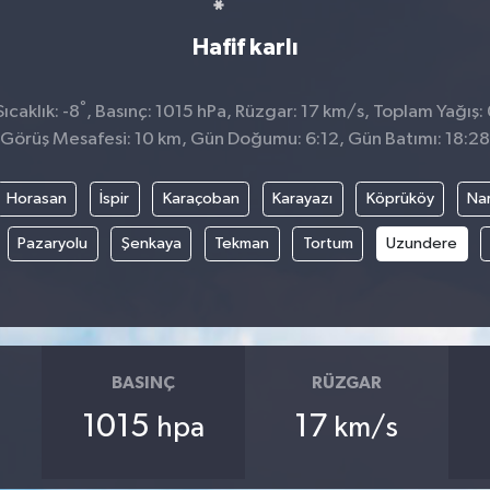
Hafif karlı
°
caklık: -8
, Basınç: 1015 hPa, Rüzgar: 17 km/s, Toplam Yağış:
Görüş Mesafesi: 10 km, Gün Doğumu: 6:12, Gün Batımı: 18:28
Horasan
İspir
Karaçoban
Karayazı
Köprüköy
Na
Pazaryolu
Şenkaya
Tekman
Tortum
Uzundere
BASINÇ
RÜZGAR
1015
17
hpa
km/s