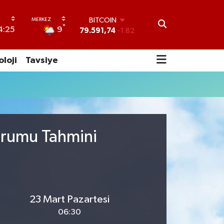
BITCOIN
°
9
4:25
79.591,74
-1.82
DOLAR
45,43620
0.02
oloji
Tavsiye
EURO
53,38690
0.19
STERLİN
61,60380
0.18
G.ALTIN
6862,09000
0.19
BİST100
urumu Tahmini
14.598,00
0
23 Mart Pazartesi
06:30