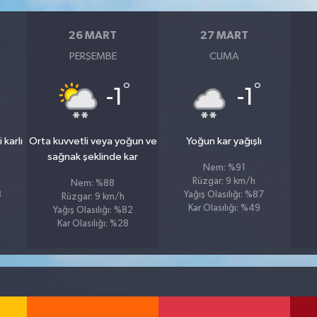
26 MART
27 MART
PERŞEMBE
CUMA
°
°
°
-1
-1
 karlı
Orta kuvvetli veya yoğun ve
Yoğun kar yağışlı
sağnak şeklinde kar
Nem: %91
Rüzgar: 9 km/h
Nem: %88
8
Yağış Olasılığı: %87
Rüzgar: 9 km/h
Kar Olasılığı: %49
Yağış Olasılığı: %82
Kar Olasılığı: %28