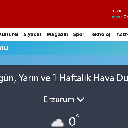
İmsak
0
Kültürel
Siyaset
Magazin
Spor
Teknoloji
Astr
mu
ün, Yarın ve 1 Haftalık Hava D
Erzurum
°
0