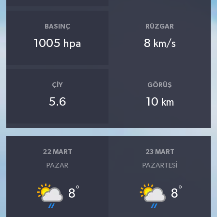
BASINÇ
RÜZGAR
1005
8
hpa
km/s
ÇIY
GÖRÜŞ
5.6
10
km
22 MART
23 MART
PAZAR
PAZARTESI
°
°
8
8