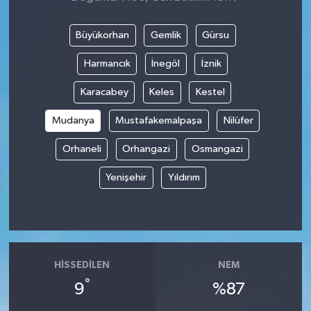
Büyükorhan
Gemlik
Gürsu
Harmancık
İnegöl
İznik
Karacabey
Keles
Kestel
Mudanya
Mustafakemalpaşa
Nilüfer
Orhaneli
Orhangazi
Osmangazi
Yenişehir
Yıldırım
HISSEDILEN
NEM
°
9
%87