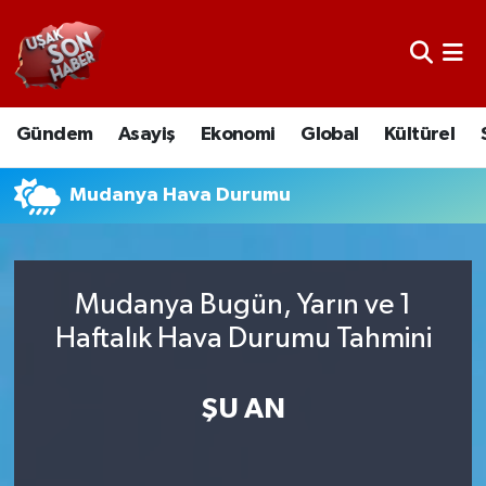
Uşak Nöbetçi Eczaneler
Gündem
Asayiş
Ekonomi
Global
Kültürel
Uşak Hava Durumu
Uşak Namaz Vakitleri
Mudanya Hava Durumu
Uşak Trafik Yoğunluk Haritası
Mudanya Bugün, Yarın ve 1
Süper Lig Puan Durumu ve Fikstür
Haftalık Hava Durumu Tahmini
Tüm Manşetler
ŞU AN
Son Dakika Haberleri
Haber Arşivi