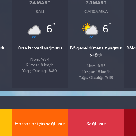
24 MART
25 MART
SALI
ÇARŞAMBA
°
°
6
6
rlu
Orta kuvvetli yağmurlu
Bölgesel düzensiz yağmur
Bölg
yağışlı
Nem: %84
Rüzgar: 8 km/h
Nem: %85
1
Yağış Olasılığı: %80
Rüzgar: 18 km/h
Yağış Olasılığı: %89
Hassaslar için sağlıksız
Sağlıksız