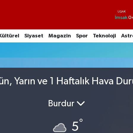
İmsak
0
Kültürel
Siyaset
Magazin
Spor
Teknoloji
Astr
ün, Yarın ve 1 Haftalık Hava D
Burdur
°
5