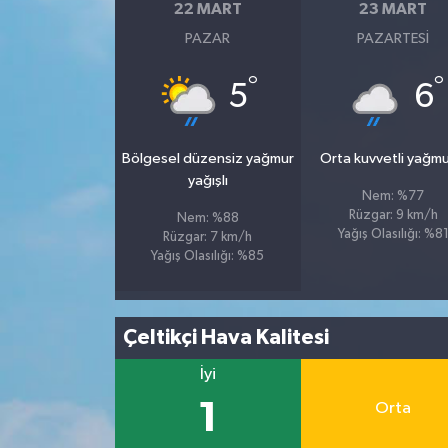
22 MART
23 MART
PAZAR
PAZARTESI
°
°
5
6
Bölgesel düzensiz yağmur
Orta kuvvetli yağmu
yağışlı
Nem: %77
Rüzgar: 9 km/h
Nem: %88
Yağış Olasılığı: %8
Rüzgar: 7 km/h
Yağış Olasılığı: %85
Çeltikçi Hava Kalitesi
İyi
1
Orta