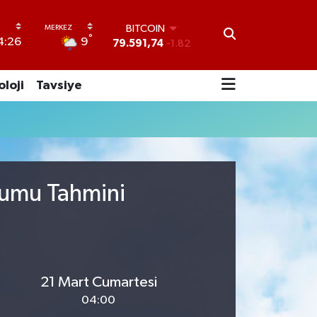
BITCOIN
°
9
4:26
79.591,74
-1.82
DOLAR
45,43620
0.02
oloji
Tavsiye
EURO
53,38690
0.19
STERLİN
61,60380
0.18
G.ALTIN
6862,09000
0.19
BİST100
urumu Tahmini
14.598,00
0
21 Mart Cumartesi
04:00