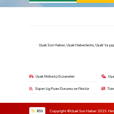
Uşak Son Haber, Uşak Haberlerini, Uşak'ta yaşana
Uşak Nöbetçi Eczaneler
Uşa
Süper Lig Puan Durumu ve Fikstür
Tüm
RSS
Copyright ©Uşak Son Haber 2023. Her h