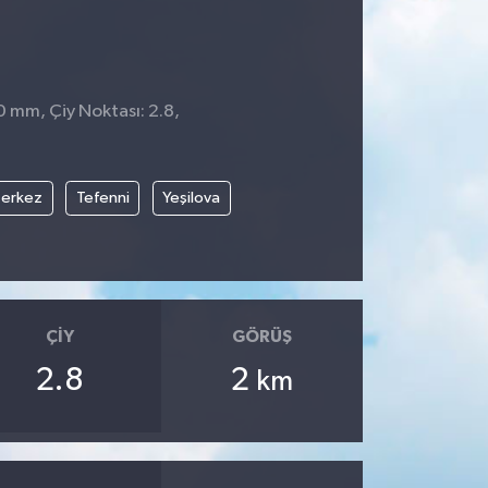
0 mm, Çiy Noktası: 2.8,
erkez
Tefenni
Yeşilova
ÇIY
GÖRÜŞ
2.8
2
km