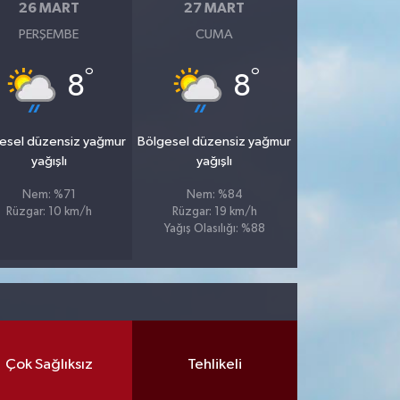
26 MART
27 MART
PERŞEMBE
CUMA
°
°
8
8
esel düzensiz yağmur
Bölgesel düzensiz yağmur
yağışlı
yağışlı
Nem: %71
Nem: %84
Rüzgar: 10 km/h
Rüzgar: 19 km/h
Yağış Olasılığı: %88
Çok Sağlıksız
Tehlikeli