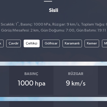
Sisli
°
ıcaklık: 1
, Basınç: 1000 hPa, Rüzgar: 9 km/s, Toplam Yağış: 
Görüş Mesafesi: 2 km, Gün Doğumu: 7:00, Gün Batımı: 19:11
k
Çavdır
Çeltikçi
Gölhisar
Karamanlı
Kemer
M
BASINÇ
RÜZGAR
1000
9
hpa
km/s