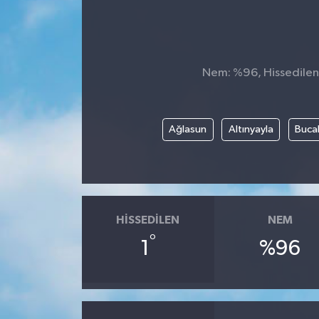
Nem: %96, Hissedilen S
Ağlasun
Altınyayla
Buca
HISSEDILEN
NEM
°
1
%96