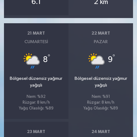
6.1
2
km
21 MART
22 MART
CUMARTESI
PAZAR
°
°
8
9
Bölgesel düzensiz yağmur
Bölgesel düzensiz yağmur
yağışlı
yağışlı
Nem: %92
Nem: %91
Rüzgar: 8 km/h
Rüzgar: 8 km/h
Yağış Olasılığı: %89
Yağış Olasılığı: %89
23 MART
24 MART