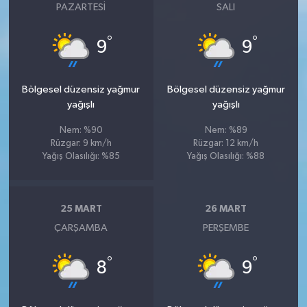
PAZARTESI
SALI
°
°
9
9
Bölgesel düzensiz yağmur
Bölgesel düzensiz yağmur
yağışlı
yağışlı
Nem: %90
Nem: %89
Rüzgar: 9 km/h
Rüzgar: 12 km/h
Yağış Olasılığı: %85
Yağış Olasılığı: %88
25 MART
26 MART
ÇARŞAMBA
PERŞEMBE
°
°
8
9