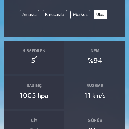
Amasra
Kurucaşile
Merkez
Ulus
HISSEDILEN
NEM
°
5
%94
BASINÇ
RÜZGAR
1005
11
hpa
km/s
ÇIY
GÖRÜŞ