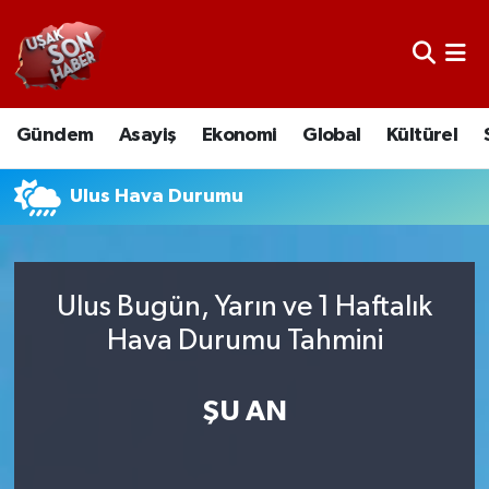
Uşak Nöbetçi Eczaneler
Gündem
Asayiş
Ekonomi
Global
Kültürel
Uşak Hava Durumu
Uşak Namaz Vakitleri
Ulus Hava Durumu
Uşak Trafik Yoğunluk Haritası
Ulus Bugün, Yarın ve 1 Haftalık
Süper Lig Puan Durumu ve Fikstür
Hava Durumu Tahmini
Tüm Manşetler
ŞU AN
Son Dakika Haberleri
Haber Arşivi