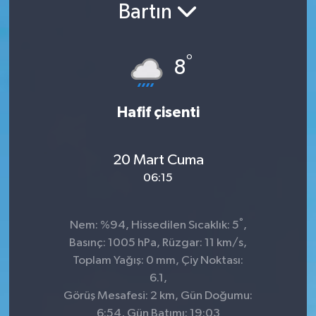
Bartın
°
8
Hafif çisenti
20 Mart Cuma
06:15
°
Nem: %94, Hissedilen Sıcaklık: 5
,
Basınç: 1005 hPa, Rüzgar: 11 km/s,
Toplam Yağış: 0 mm, Çiy Noktası:
6.1,
Görüş Mesafesi: 2 km, Gün Doğumu:
6:54, Gün Batımı: 19:03