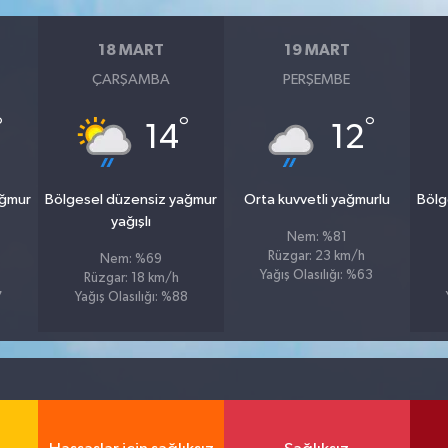
18 MART
19 MART
ÇARŞAMBA
PERŞEMBE
°
°
°
14
12
ağmur
Bölgesel düzensiz yağmur
Orta kuvvetli yağmurlu
Bölg
yağışlı
Nem: %81
Rüzgar: 23 km/h
Nem: %69
Yağış Olasılığı: %63
Rüzgar: 18 km/h
7
Yağış Olasılığı: %88