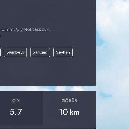
 0 mm, Çiy Noktası: 5.7,
4
Saimbeyli
Sarıçam
Seyhan
ÇIY
GÖRÜŞ
5.7
10
km