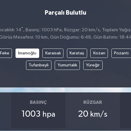
Parçalı Bulutlu
°
caklık: 14
, Basınç: 1003 hPa, Rüzgar: 20 km/s, Toplam Yağış:
Görüş Mesafesi: 10 km, Gün Doğumu: 6:48, Gün Batımı: 18:4
Feke
İmamoğlu
Karaisalı
Karataş
Kozan
Pozantı
Tufanbeyli
Yumurtalık
Yüreğir
BASINÇ
RÜZGAR
1003
20
hpa
km/s