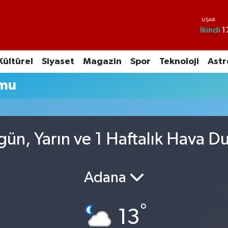
İkindi
1
Kültürel
Siyaset
Magazin
Spor
Teknoloji
Astr
umu
ün, Yarın ve 1 Haftalık Hava D
Adana
°
13