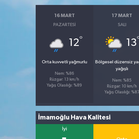
16 MART
17 MART
PAZARTESI
SALI
°
12
13
Orta kuvvetli yağmurlu
Bölgesel düzensiz y
yağışlı
Nem: %86
Rüzgar: 13 km/h
Nem: %85
Yağış Olasılığı: %89
Rüzgar: 10 km/h
Yağış Olasılığı: %8
İmamoğlu Hava Kalitesi
İyi