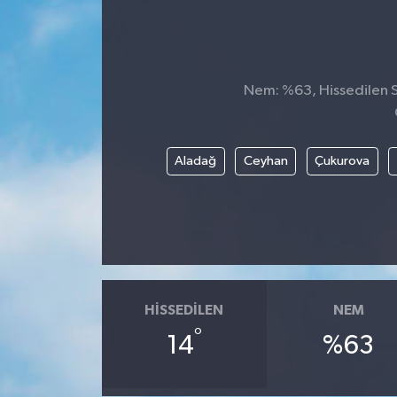
Nem: %63, Hissedilen Sı
Aladağ
Ceyhan
Çukurova
HISSEDILEN
NEM
°
14
%63