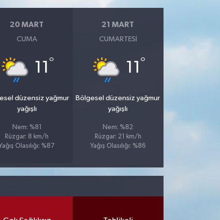
20 MART
21 MART
CUMA
CUMARTESI
°
°
11
11
esel düzensiz yağmur
Bölgesel düzensiz yağmur
yağışlı
yağışlı
Nem: %81
Nem: %82
Rüzgar: 8 km/h
Rüzgar: 21 km/h
Yağış Olasılığı: %87
Yağış Olasılığı: %86