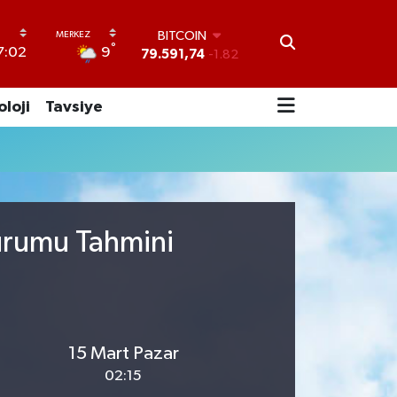
BITCOIN
°
9
7:02
79.591,74
-1.82
DOLAR
45,43620
0.02
oloji
Tavsiye
EURO
53,38690
0.19
STERLİN
61,60380
0.18
G.ALTIN
6862,09000
0.19
BİST100
urumu Tahmini
14.598,00
0
15 Mart Pazar
02:15