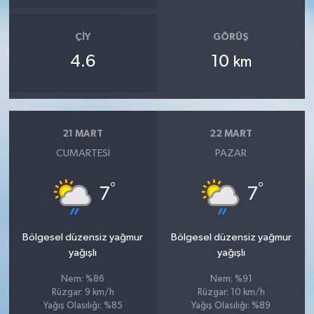
ÇIY
GÖRÜŞ
4.6
10
km
21 MART
22 MART
CUMARTESI
PAZAR
°
°
7
7
Bölgesel düzensiz yağmur
Bölgesel düzensiz yağmur
yağışlı
yağışlı
Nem: %86
Nem: %91
Rüzgar: 9 km/h
Rüzgar: 10 km/h
Yağış Olasılığı: %85
Yağış Olasılığı: %89