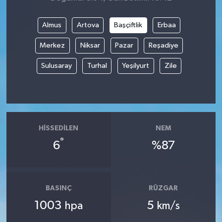
Almus
Artova
Başçiftlik
Erbaa
Merkez
Niksar
Pazar
Reşadiye
Sulusaray
Turhal
Yeşilyurt
Zile
HISSEDILEN
NEM
°
6
%87
BASINÇ
RÜZGAR
1003
5
hpa
km/s