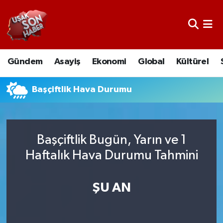
Uşak Nöbetçi Eczaneler
Gündem
Asayiş
Ekonomi
Global
Kültürel
Uşak Hava Durumu
Uşak Namaz Vakitleri
Başçiftlik Hava Durumu
Uşak Trafik Yoğunluk Haritası
Başçiftlik Bugün, Yarın ve 1
Süper Lig Puan Durumu ve Fikstür
Haftalık Hava Durumu Tahmini
Tüm Manşetler
ŞU AN
Son Dakika Haberleri
Haber Arşivi