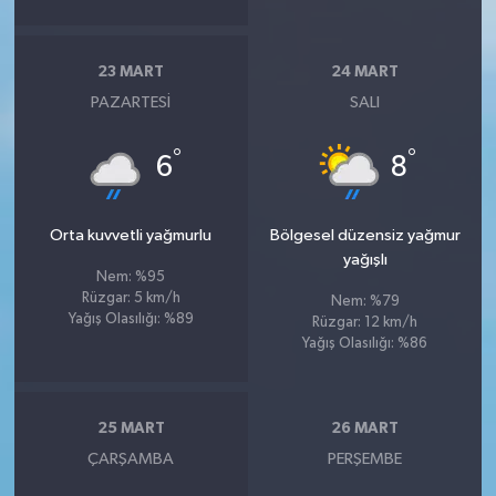
23 MART
24 MART
PAZARTESI
SALI
°
°
6
8
Orta kuvvetli yağmurlu
Bölgesel düzensiz yağmur
yağışlı
Nem: %95
Rüzgar: 5 km/h
Nem: %79
Yağış Olasılığı: %89
Rüzgar: 12 km/h
Yağış Olasılığı: %86
25 MART
26 MART
ÇARŞAMBA
PERŞEMBE