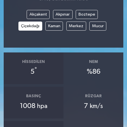
Akçakent
Akpınar
Boztepe
Çiçekdağı
Kaman
Merkez
Mucur
HISSEDILEN
NEM
°
5
%86
BASINÇ
RÜZGAR
1008
7
hpa
km/s