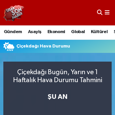
Uşak Nöbetçi Eczaneler
Gündem
Asayiş
Ekonomi
Global
Kültürel
Uşak Hava Durumu
Uşak Namaz Vakitleri
Çiçekdağı Hava Durumu
Uşak Trafik Yoğunluk Haritası
Çiçekdağı Bugün, Yarın ve 1
Süper Lig Puan Durumu ve Fikstür
Haftalık Hava Durumu Tahmini
Tüm Manşetler
ŞU AN
Son Dakika Haberleri
Haber Arşivi