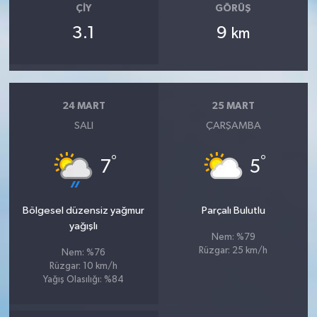
ÇIY
GÖRÜŞ
3.1
9
km
24 MART
25 MART
SALI
ÇARŞAMBA
°
°
7
5
Bölgesel düzensiz yağmur
Parçalı Bulutlu
yağışlı
Nem: %79
Rüzgar: 25 km/h
Nem: %76
Rüzgar: 10 km/h
Yağış Olasılığı: %84