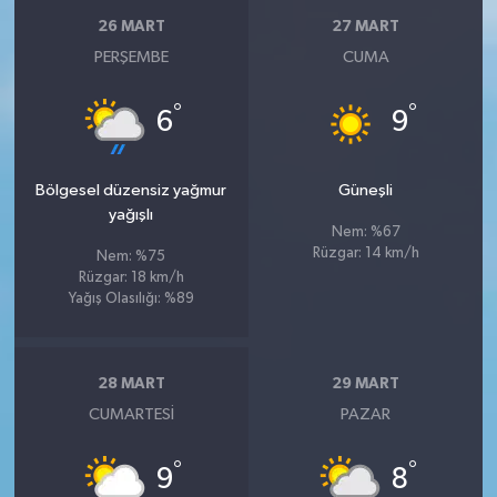
26 MART
27 MART
PERŞEMBE
CUMA
°
°
6
9
Bölgesel düzensiz yağmur
Güneşli
yağışlı
Nem: %67
Rüzgar: 14 km/h
Nem: %75
Rüzgar: 18 km/h
Yağış Olasılığı: %89
28 MART
29 MART
CUMARTESI
PAZAR
°
°
9
8