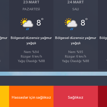
23 MART
24 MART
PAZARTESI
SALI
°
°
8
8
ağmur
Bölgesel düzensiz yağmur
Bölgesel düzensiz yağmur
Bölg
yağışlı
yağışlı
Nem: %94
Nem: %95
Rüzgar: 6 km/h
Rüzgar: 6 km/h
8
Yağış Olasılığı: %88
Yağış Olasılığı: %88
Hassaslar için sağlıksız
Sağlıksız