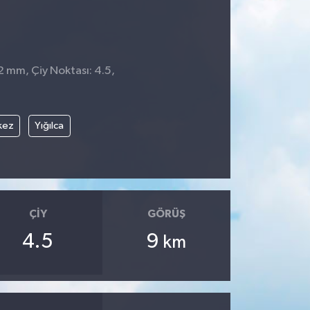
2 mm, Çiy Noktası: 4.5,
kez
Yığılca
ÇIY
GÖRÜŞ
4.5
9
km