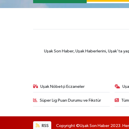
Uşak Son Haber, Uşak Haberlerini, Uşak'ta yaşana
Uşak Nöbetçi Eczaneler
Uşa
Süper Lig Puan Durumu ve Fikstür
Tüm
RSS
Copyright ©Uşak Son Haber 2023. Her h