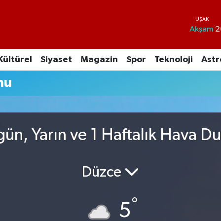
Akşam
2
Kültürel
Siyaset
Magazin
Spor
Teknoloji
Astr
mu
ün, Yarın ve 1 Haftalık Hava D
Düzce
°
5