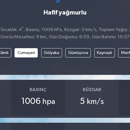
Hafif yağmurlu
°
ıcaklık: 4
, Basınç: 1006 hPa, Rüzgar: 5 km/s, Toplam Yağış: 
Görüş Mesafesi: 9 km, Gün Doğumu: 6:59, Gün Batımı: 19:07
ilimli
Cumayeri
Gölyaka
Gümüşova
Kaynaşlı
Mer
BASINÇ
RÜZGAR
1006
5
hpa
km/s