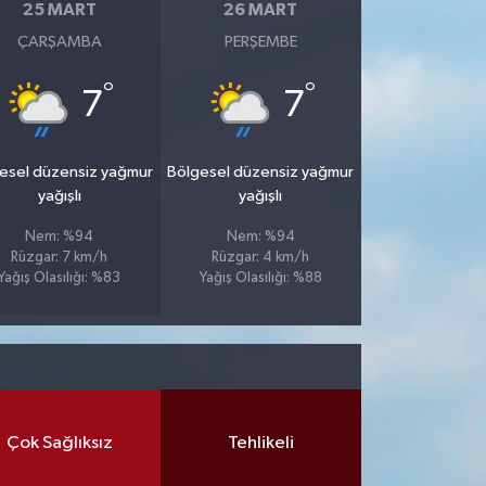
25 MART
26 MART
ÇARŞAMBA
PERŞEMBE
°
°
7
7
esel düzensiz yağmur
Bölgesel düzensiz yağmur
yağışlı
yağışlı
Nem: %94
Nem: %94
Rüzgar: 7 km/h
Rüzgar: 4 km/h
Yağış Olasılığı: %83
Yağış Olasılığı: %88
Çok Sağlıksız
Tehlikeli