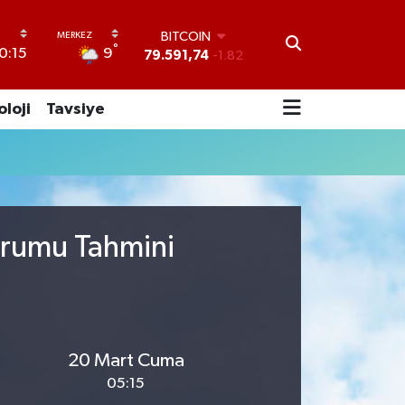
BITCOIN
°
9
0:15
79.591,74
-1.82
DOLAR
45,43620
0.02
oloji
Tavsiye
EURO
53,38690
0.19
STERLİN
61,60380
0.18
G.ALTIN
6862,09000
0.19
BİST100
urumu Tahmini
14.598,00
0
20 Mart Cuma
05:15