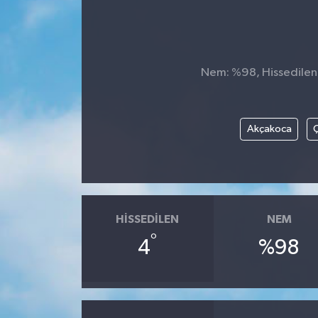
Nem: %98, Hissedilen S
Akçakoca
Ç
HISSEDILEN
NEM
°
4
%98