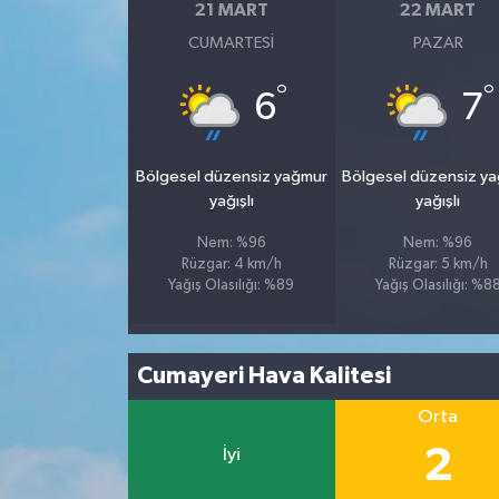
21 MART
22 MART
CUMARTESI
PAZAR
°
°
6
7
Bölgesel düzensiz yağmur
Bölgesel düzensiz y
yağışlı
yağışlı
Nem: %96
Nem: %96
Rüzgar: 4 km/h
Rüzgar: 5 km/h
Yağış Olasılığı: %89
Yağış Olasılığı: %8
Cumayeri Hava Kalitesi
Orta
2
İyi