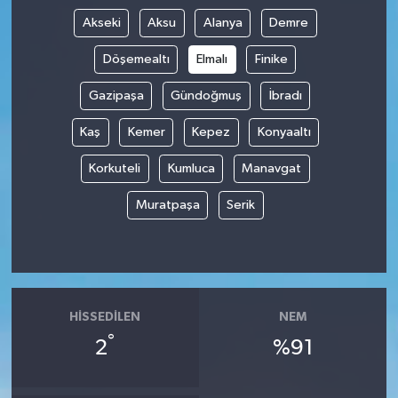
Akseki
Aksu
Alanya
Demre
Döşemealtı
Elmalı
Finike
Gazipaşa
Gündoğmuş
İbradı
Kaş
Kemer
Kepez
Konyaaltı
Korkuteli
Kumluca
Manavgat
Muratpaşa
Serik
HISSEDILEN
NEM
°
2
%91