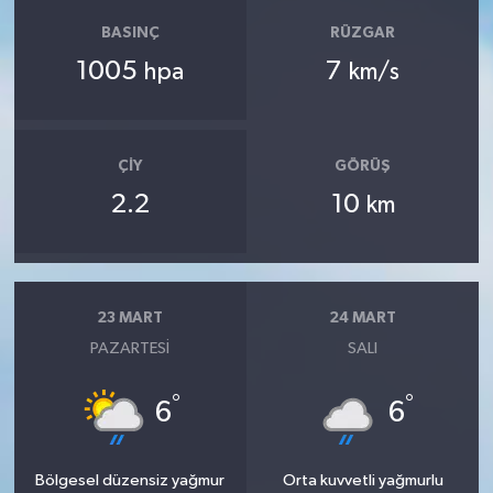
BASINÇ
RÜZGAR
1005
7
hpa
km/s
ÇIY
GÖRÜŞ
2.2
10
km
23 MART
24 MART
PAZARTESI
SALI
°
°
6
6
Bölgesel düzensiz yağmur
Orta kuvvetli yağmurlu