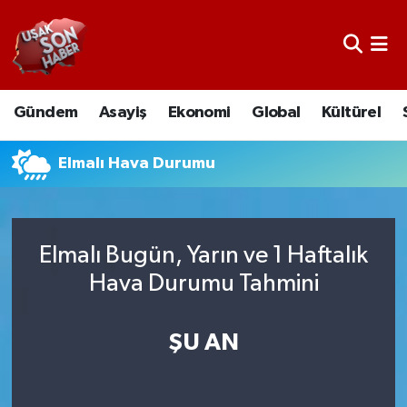
Uşak Nöbetçi Eczaneler
Gündem
Asayiş
Ekonomi
Global
Kültürel
Uşak Hava Durumu
Uşak Namaz Vakitleri
Elmalı Hava Durumu
Uşak Trafik Yoğunluk Haritası
Elmalı Bugün, Yarın ve 1 Haftalık
Süper Lig Puan Durumu ve Fikstür
Hava Durumu Tahmini
Tüm Manşetler
ŞU AN
Son Dakika Haberleri
Haber Arşivi