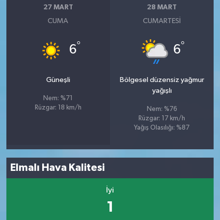
27 MART
28 MART
CUMA
CUMARTESI
°
°
6
6
Güneşli
Bölgesel düzensiz yağmur
yağışlı
Nem: %71
Rüzgar: 18 km/h
Nem: %76
Rüzgar: 17 km/h
Yağış Olasılığı: %87
Elmalı Hava Kalitesi
İyi
1