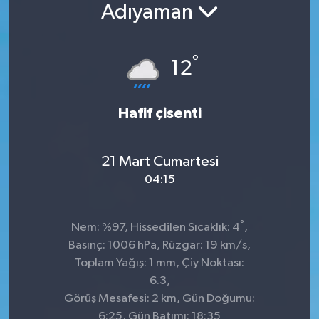
Adıyaman
°
12
Hafif çisenti
21 Mart Cumartesi
04:15
°
Nem: %97, Hissedilen Sıcaklık: 4
,
Basınç: 1006 hPa, Rüzgar: 19 km/s,
Toplam Yağış: 1 mm, Çiy Noktası:
6.3,
Görüş Mesafesi: 2 km, Gün Doğumu:
6:25, Gün Batımı: 18:35