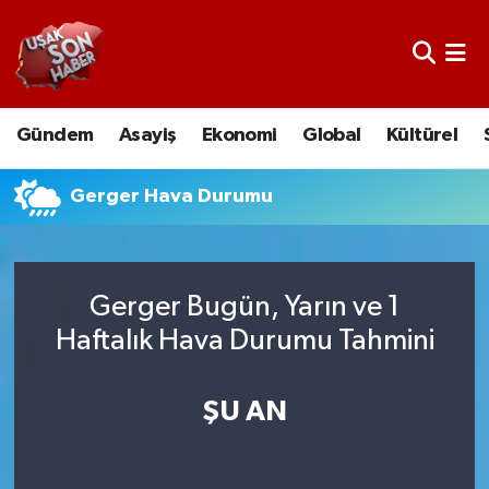
Uşak Nöbetçi Eczaneler
Gündem
Asayiş
Ekonomi
Global
Kültürel
Uşak Hava Durumu
Uşak Namaz Vakitleri
Gerger Hava Durumu
Uşak Trafik Yoğunluk Haritası
Gerger Bugün, Yarın ve 1
Süper Lig Puan Durumu ve Fikstür
Haftalık Hava Durumu Tahmini
Tüm Manşetler
ŞU AN
Son Dakika Haberleri
Haber Arşivi