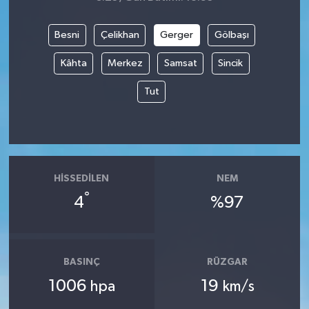
Besni
Çelikhan
Gerger
Gölbaşı
Kâhta
Merkez
Samsat
Sincik
Tut
HISSEDILEN
NEM
°
4
%97
BASINÇ
RÜZGAR
1006
19
hpa
km/s