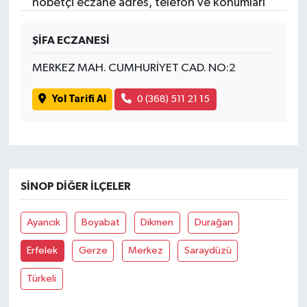
nöbetçi eczane adres, telefon ve konumları
ŞİFA ECZANESİ
MERKEZ MAH. CUMHURİYET CAD. NO:2
Yol Tarifi Al
0 (368) 511 21 15
SINOP DIĞER İLÇELER
Ayancık
Boyabat
Dikmen
Durağan
Erfelek
Gerze
Merkez
Saraydüzü
Türkeli