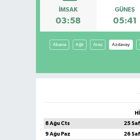
İMSAK
GÜNEŞ
03:58
05:41
Abana
Ağlı
Araç
Azdavay
H
8 Ağu Cts
25 Sa
9 Ağu Paz
26 Sa