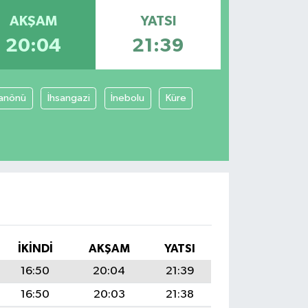
AKŞAM
YATSI
20:04
21:39
anönü
İhsangazi
İnebolu
Küre
I
İKINDI
AKŞAM
YATSI
16:50
20:04
21:39
16:50
20:03
21:38