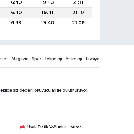
16:40
19:43
21:11
16:40
19:41
21:10
16:39
19:40
21:08
aset
Magazin
Spor
Teknoloji
Astroloji
Tavsiye
şekilde siz değerli okuyucuları ile buluşturuyor.
Uşak Trafik Yoğunluk Haritası