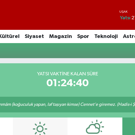
Yatsı
2
Kültürel
Siyaset
Magazin
Spor
Teknoloji
Astr
YATSI VAKTİNE KALAN SÜRE
01:24:40
âm (koğuculuk yapan, laf taşıyan kimse) Cennet’e giremez. (Hadis-i Ş