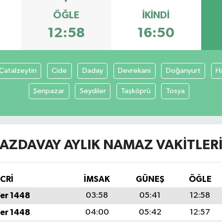
ÖĞLE
İKINDI
12:58
16:50
Çatalzeytin
Cide
Daday
Devrekani
Doğanyurt
H
Şenpazar
Seydiler
Taşköprü
Tosya
AZDAVAY AYLIK NAMAZ VAKITLER
İCRİ
İMSAK
GÜNEŞ
ÖĞLE
fer 1448
03:58
05:41
12:58
fer 1448
04:00
05:42
12:57