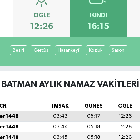
ÖĞLE
İKINDI
12:26
16:15
Beşiri
Gercüş
Hasankeyf
Kozluk
Sason
BATMAN AYLIK NAMAZ VAKITLERI
CRİ
İMSAK
GÜNEŞ
ÖĞLE
er 1448
03:43
05:17
12:26
er 1448
03:44
05:18
12:26
er 1448
03:45
05:18
12:26