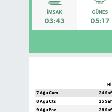
İMSAK
GÜNEŞ
03:43
05:17
Hİ
7 Ağu Cum
24 Saf
8 Ağu Cts
25 Saf
9 Ağu Paz
26 Saf