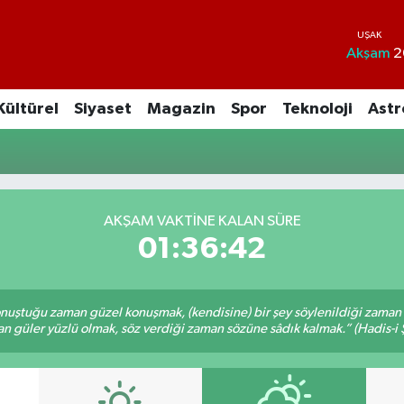
Akşam
2
Kültürel
Siyaset
Magazin
Spor
Teknoloji
Astr
AKŞAM VAKTİNE KALAN SÜRE
01:36:42
nuştuğu zaman güzel konuşmak, (kendisine) bir şey söylenildiği zaman g
n güler yüzlü olmak, söz verdiği zaman sözüne sâdık kalmak.” (Hadis-i Ş