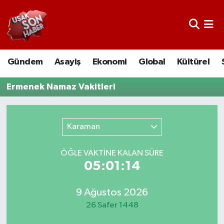
Uşak Nöbetçi Eczaneler
Gündem
Asayiş
Ekonomi
Global
Kültürel
Uşak Hava Durumu
Ermenek Namaz Vakitleri
Uşak Namaz Vakitleri
Uşak Trafik Yoğunluk Haritası
Karaman
Süper Lig Puan Durumu ve Fikstür
ÖĞLE VAKTİNE KALAN SÜRE
05:01:14
Tüm Manşetler
Son Dakika Haberleri
9 Ağustos 2026
26 Safer 1448
Haber Arşivi