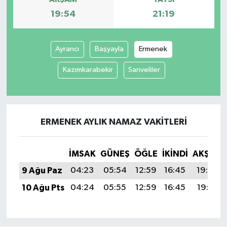
19:54
21:19
Ayrancı
Başyayla
Ermenek
Kazımkarabekir
Sarıveliler
ERMENEK AYLIK NAMAZ VAKITLERI
İMSAK
GÜNEŞ
ÖĞLE
İKINDI
AKŞAM
9 Ağu Paz
04:23
05:54
12:59
16:45
19:54
10 Ağu Pts
04:24
05:55
12:59
16:45
19:53