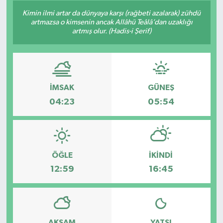
Kimin ilmi artar da dünyaya karşı (rağbeti azalarak) zühdü
artmazsa o kimsenin ancak Allâhü Teâlâ’dan uzaklığı
artmış olur. (Hadis-i Şerif)
İMSAK
GÜNEŞ
04:23
05:54
ÖĞLE
İKINDI
12:59
16:45
AKŞAM
YATSI