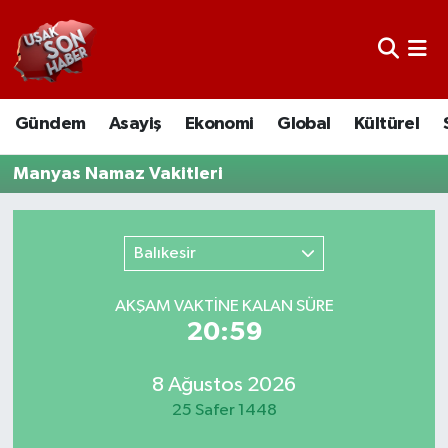
Uşak Nöbetçi Eczaneler
Gündem
Asayiş
Ekonomi
Global
Kültürel
Uşak Hava Durumu
Manyas Namaz Vakitleri
Uşak Namaz Vakitleri
Uşak Trafik Yoğunluk Haritası
Balıkesir
Süper Lig Puan Durumu ve Fikstür
AKŞAM VAKTİNE KALAN SÜRE
20:59
Tüm Manşetler
Son Dakika Haberleri
8 Ağustos 2026
25 Safer 1448
Haber Arşivi