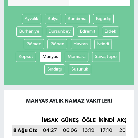
Ayvalık
Balya
Bandırma
Bigadiç
Burhaniye
Dursunbey
Edremit
Erdek
Gömeç
Gönen
Havran
İvrindi
Kepsut
Manyas
Marmara
Savaştepe
Sındırgı
Susurluk
MANYAS AYLIK NAMAZ VAKITLERI
İMSAK
GÜNEŞ
ÖĞLE
İKINDI
AKŞAM
8 Ağu Cts
04:27
06:06
13:19
17:10
20:22