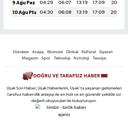
9 Ağu Paz
04:29
06:07
13:19
17:09
20:21
10 Ağu Pts
04:30
06:08
13:19
17:09
20:20
Gündem
Asayiş
Ekonomi
Global
Kültürel
Siyaset
Magazin
Spor
Teknoloji
Astroloji
Tavsiye
Uşak Son Haber, Uşak Haberlerini, Uşak'ta yaşanan gelişmeleri
tarafsız habercilik anlayışı ile en hızlı ve en güvenilir şekilde siz
değerli okuyucuları ile buluşturuyor.