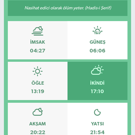
Nasihat edici olarak ölüm yeter. (Hadis-i Şerif)
İMSAK
GÜNEŞ
04:27
06:06
ÖĞLE
İKINDI
13:19
17:10
AKŞAM
YATSI
20:22
21:54