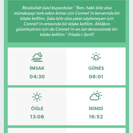
Resûlullah (sav) buyurdular: “Ben, haklı bile olsa
münakaşayı terk eden kimse için Cennet’in kenarında bir
köşke kefilim. Şaka bile olsa yalan söylemeyen için
Cennet’in ortasında bir köşke kefilim. Ahlâkını
güzelleştiren için de Cennet’in en üst derecesinde bir
köşke kefilim.” (Hadis-i Şerif)
İMSAK
GÜNEŞ
04:30
06:01
ÖĞLE
İKINDI
13:06
16:52