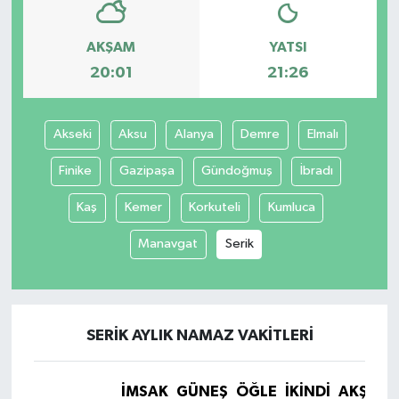
AKŞAM
YATSI
20:01
21:26
Akseki
Aksu
Alanya
Demre
Elmalı
Finike
Gazipaşa
Gündoğmuş
İbradı
Kaş
Kemer
Korkuteli
Kumluca
Manavgat
Serik
SERIK AYLIK NAMAZ VAKITLERI
İMSAK
GÜNEŞ
ÖĞLE
İKINDI
AKŞAM