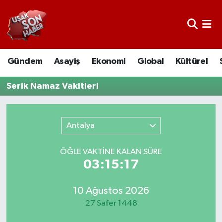
Uşak Nöbetçi Eczaneler
Gündem
Asayiş
Ekonomi
Global
Kültürel
Uşak Hava Durumu
Serik Namaz Vakitleri
Uşak Namaz Vakitleri
Uşak Trafik Yoğunluk Haritası
Antalya
Süper Lig Puan Durumu ve Fikstür
ÖĞLE VAKTİNE KALAN SÜRE
03:15:17
Tüm Manşetler
Son Dakika Haberleri
10 Ağustos 2026
27 Safer 1448
Haber Arşivi