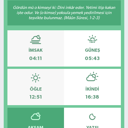
Gördün mü o kimseyi ki: Dini inkâr eder. Yetimi itip kakan
işte odur. Ve (o kimse) yoksula yemek yedirilmesi için
teşvikte bulunmaz. (Mâûn Sûresi, 1-2-3)
İMSAK
GÜNEŞ
04:11
05:43
ÖĞLE
İKINDI
12:51
16:38
AKŞAM
YATSI