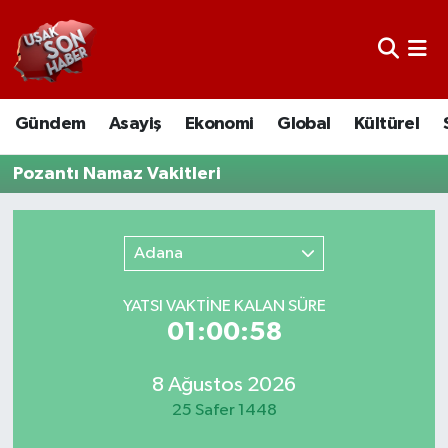
Uşak Nöbetçi Eczaneler
Gündem
Asayiş
Ekonomi
Global
Kültürel
Uşak Hava Durumu
Pozantı Namaz Vakitleri
Uşak Namaz Vakitleri
Uşak Trafik Yoğunluk Haritası
Adana
Süper Lig Puan Durumu ve Fikstür
YATSI VAKTİNE KALAN SÜRE
01:00:58
Tüm Manşetler
Son Dakika Haberleri
8 Ağustos 2026
25 Safer 1448
Haber Arşivi