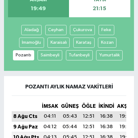
19:49
21:15
Aladağ
Ceyhan
Çukurova
Feke
İmamoğlu
Karaisalı
Karataş
Kozan
Pozantı
Saimbeyli
Tufanbeyli
Yumurtalık
POZANTI AYLIK NAMAZ VAKITLERI
İMSAK
GÜNEŞ
ÖĞLE
İKINDI
AKŞAM
8 Ağu Cts
04:11
05:43
12:51
16:38
19:49
9 Ağu Paz
04:12
05:44
12:51
16:38
19:48
10 Ağu Pts
04:13
05:45
12:51
16:38
19:47