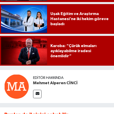
Uşak Eğitim ve Araştırma
Hastanesi’ne iki hekim göreve
başladı
Karoba: “Çürük elmaları
ayıklayabilme iradesi
önemlidir”
EDITÖR HAKKINDA
Mehmet Alperen CİNCİ