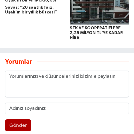
Savaş: “20 saatlik faiz,
Uşak’ın bir yıllık bütçesi”
STK VE KOOPERATİFLERE
2,25 MİLYON TL'YE KADAR
HİBE
Yorumlar
Gönder