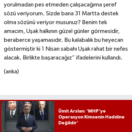
yorulmadan pes etmeden çalışacağıma şeref
sözü veriyorum. Sizde bana 31 Martta destek
olma sözünü veriyor musunuz? Benim tek
amacım, Uşak halkının güzel günler görmesidir,
beraberce yaşamasıdır. Bu kalabalık bu heyecan
göstermiştir ki 1 Nisan sabahı Uşak rahat bir nefes
alacak. Birlikte başaracağız” ifadelerini kullandı.
(anka)
Ümit Arslan: ‘MHP’ye
Operasyon Kimsenin Haddine
Değildir’