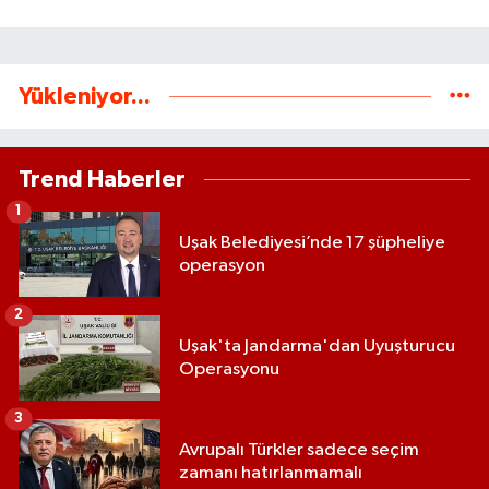
Yükleniyor...
Trend Haberler
1
Uşak Belediyesi’nde 17 şüpheliye
operasyon
2
Uşak'ta Jandarma'dan Uyuşturucu
Operasyonu
3
Avrupalı Türkler sadece seçim
zamanı hatırlanmamalı