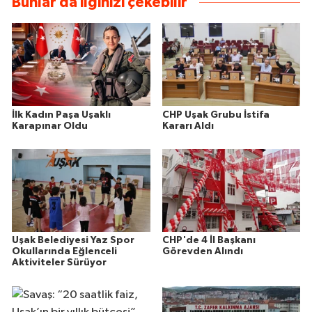
Bunlar da ilginizi çekebilir
İlk Kadın Paşa Uşaklı
CHP Uşak Grubu İstifa
Karapınar Oldu
Kararı Aldı
Uşak Belediyesi Yaz Spor
CHP'de 4 İl Başkanı
Okullarında Eğlenceli
Görevden Alındı
Aktiviteler Sürüyor