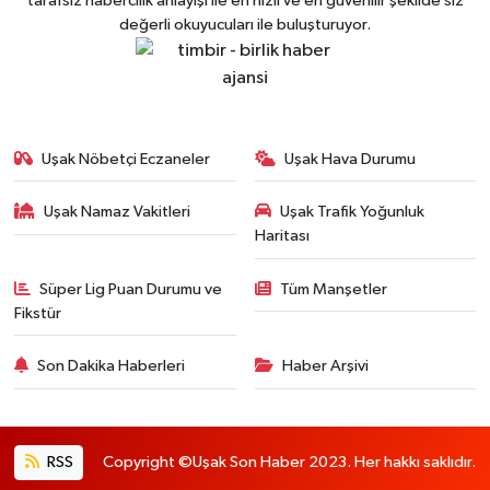
tarafsız habercilik anlayışı ile en hızlı ve en güvenilir şekilde siz
değerli okuyucuları ile buluşturuyor.
Uşak Nöbetçi Eczaneler
Uşak Hava Durumu
Uşak Namaz Vakitleri
Uşak Trafik Yoğunluk
Haritası
Süper Lig Puan Durumu ve
Tüm Manşetler
Fikstür
Son Dakika Haberleri
Haber Arşivi
RSS
Copyright ©Uşak Son Haber 2023. Her hakkı saklıdır.