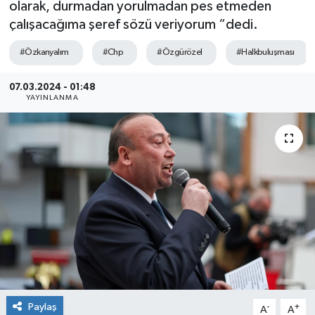
olarak, durmadan yorulmadan pes etmeden
çalışacağıma şeref sözü veriyorum “dedi.
#Özkanyalım
#Chp
#Özgürözel
#Halkbuluşması
07.03.2024 - 01:48
YAYINLANMA
Paylaş
-
+
A
A