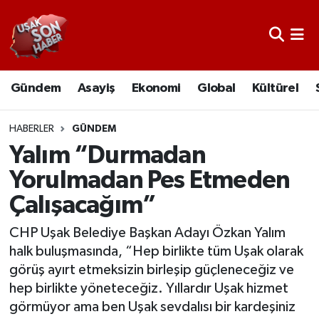
Uşak Nöbetçi Eczaneler
Gündem
Asayiş
Ekonomi
Global
Kültürel
Uşak Hava Durumu
Uşak Namaz Vakitleri
HABERLER
GÜNDEM
Yalım “Durmadan
Uşak Trafik Yoğunluk Haritası
Yorulmadan Pes Etmeden
Çalışacağım”
Süper Lig Puan Durumu ve Fikstür
CHP Uşak Belediye Başkan Adayı Özkan Yalım
Tüm Manşetler
halk buluşmasında, “Hep birlikte tüm Uşak olarak
görüş ayırt etmeksizin birleşip güçleneceğiz ve
Son Dakika Haberleri
hep birlikte yöneteceğiz. Yıllardır Uşak hizmet
görmüyor ama ben Uşak sevdalısı bir kardeşiniz
Haber Arşivi