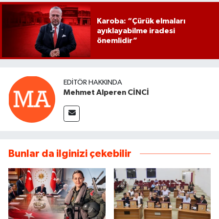
Karoba: “Çürük elmaları
ayıklayabilme iradesi
önemlidir”
EDITÖR HAKKINDA
Mehmet Alperen CİNCİ
Bunlar da ilginizi çekebilir