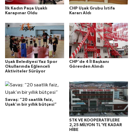
İlk Kadın Paşa Uşaklı
CHP Uşak Grubu İstifa
Karapınar Oldu
Kararı Aldı
Uşak Belediyesi Yaz Spor
CHP'de 4 İl Başkanı
Okullarında Eğlenceli
Görevden Alındı
Aktiviteler Sürüyor
Savaş: “20 saatlik faiz,
Uşak’ın bir yıllık bütçesi”
STK VE KOOPERATİFLERE
2,25 MİLYON TL'YE KADAR
HİBE