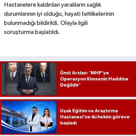
Hastanelere kaldırılan yaralıların sağlık
durumlarının iyi olduğu, hayati tehlikelerinin
bulunmadığı bildirildi. Olayla ilgili
soruşturma başlatıldı.
Ümit Arslan: ‘MHP’ye
Operasyon Kimsenin Haddine
Değildir’
Uşak Eğitim ve Araştırma
Hastanesi’ne iki hekim göreve
başladı