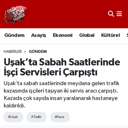
Uşak Nöbetçi Eczaneler
Gündem
Asayiş
Ekonomi
Global
Kültürel
Uşak Hava Durumu
Uşak Namaz Vakitleri
HABERLER
GÜNDEM
Uşak’ta Sabah Saatlerinde
Uşak Trafik Yoğunluk Haritası
İşçi Servisleri Çarpıştı
Süper Lig Puan Durumu ve Fikstür
Uşak’ta sabah saatlerinde meydana gelen trafik
kazasında işçileri taşıyan iki servis aracı çarpıştı.
Tüm Manşetler
Kazada çok sayıda insan yaralanarak hastaneye
kaldırıldı.
Son Dakika Haberleri
#Usak
#Trafik
#Kaza
Haber Arşivi