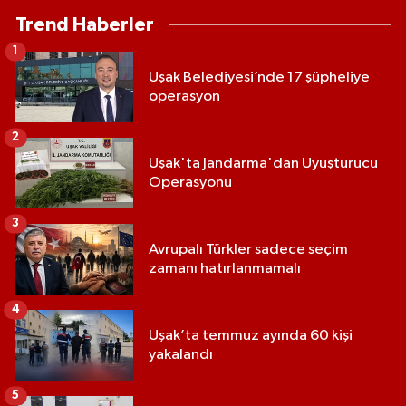
Trend Haberler
1
Uşak Belediyesi’nde 17 şüpheliye
operasyon
2
Uşak'ta Jandarma'dan Uyuşturucu
Operasyonu
3
Avrupalı Türkler sadece seçim
zamanı hatırlanmamalı
4
Uşak’ta temmuz ayında 60 kişi
yakalandı
5