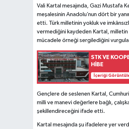
Vali Kartal mesajında, Gazi Mustafa Ke
meşalesinin Anadolu’nun dört bir yanı
etti. Türk milletinin yokluk ve imkânsı
vermediğini kaydeden Kartal, milletin b
mücadele örneği sergilediğini vurgula
STK VE KOOPE
HİBE
İçeriği Görüntül
Gençlere de seslenen Kartal, Cumhuriy
milli ve manevi değerlere bağlı, çalışk
şekillendireceğini ifade etti.
Kartal mesajında şu ifadelere yer verd