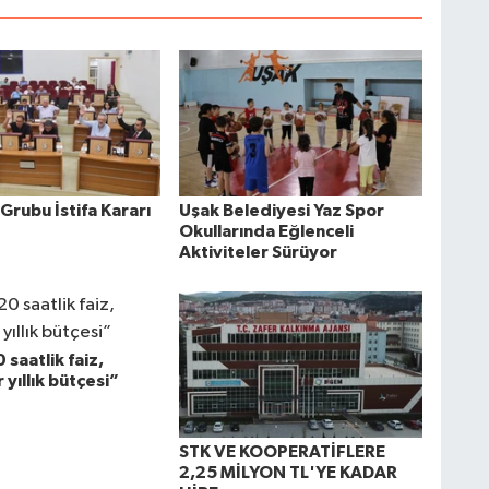
Grubu İstifa Kararı
Uşak Belediyesi Yaz Spor
Okullarında Eğlenceli
Aktiviteler Sürüyor
 saatlik faiz,
 yıllık bütçesi”
STK VE KOOPERATİFLERE
2,25 MİLYON TL'YE KADAR