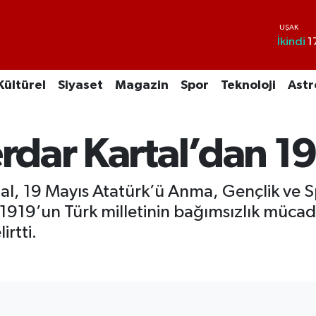
İkindi
1
Kültürel
Siyaset
Magazin
Spor
Teknoloji
Astr
erdar Kartal’dan 1
tal, 19 Mayıs Atatürk’ü Anma, Gençlik ve 
 1919’un Türk milletinin bağımsızlık müca
rtti.
I