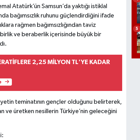
mal Atatürk’ün Samsun’da yaktığı istiklal
nda bağımsızlık ruhunu güçlendirdiğini ifade
zlıklara rağmen bağımsızlığından taviz
5
irlik ve beraberlik içerisinde büyük bir
dı.
RATİFLERE 2,25 MİLYON TL'YE KADAR
e
etin teminatının gençler olduğunu belirterek,
an ve üretken nesillerin Türkiye’nin geleceğini
i: