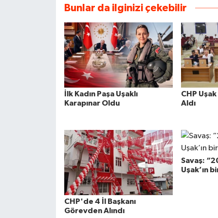
Bunlar da ilginizi çekebilir
İlk Kadın Paşa Uşaklı
CHP Uşak 
Karapınar Oldu
Aldı
Savaş: “20
Uşak’ın bir
CHP'de 4 İl Başkanı
Görevden Alındı