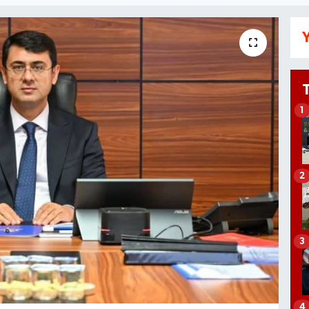
Y
1
2
3
4