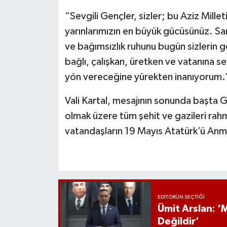
“Sevgili Gençler, sizler; bu Aziz Mill
yarınlarımızın en büyük gücüsünüz. Sam
ve bağımsızlık ruhunu bugün sizlerin 
bağlı, çalışkan, üretken ve vatanına se
yön vereceğine yürekten inanıyorum.
Vali Kartal, mesajının sonunda başta G
olmak üzere tüm şehit ve gazileri rahm
vatandaşların 19 Mayıs Atatürk’ü Anma
EDITÖRÜN SEÇTIĞI
Ümit Arslan: 
Değildir’