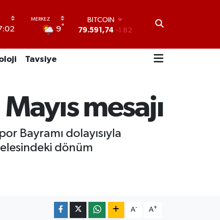
BITCOIN
79.591,74
-1.82
°
9
7:02
DOLAR
45,43620
0.02
EURO
oloji
Tavsiye
53,38690
0.19
STERLİN
61,60380
0.18
G.ALTIN
9 Mayıs mesajı
6862,09000
0.19
BİST100
14.598,00
0
Spor Bayramı dolayısıyla
delesindeki dönüm
-
+
A
A