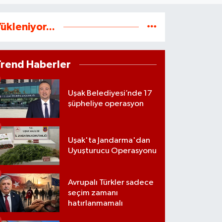
ükleniyor...
Trend Haberler
Uşak Belediyesi’nde 17
şüpheliye operasyon
Uşak'ta Jandarma'dan
Uyuşturucu Operasyonu
Avrupalı Türkler sadece
seçim zamanı
hatırlanmamalı