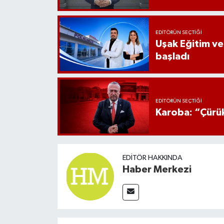
EDITÖRÜN SEÇTIĞI
Uşak Eğitim ve
başladı
EDITÖRÜN SEÇTIĞI
Karoba: “Çürük
EDITÖR HAKKINDA
Haber Merkezi