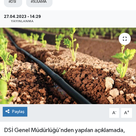
#DSİ
#SULAMA
27.04.2023 - 14:29
YAYINLANMA
Paylaş
-
+
A
A
DSİ Genel Müdürlüğü'nden yapılan açıklamada,