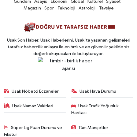
Gündem
Asayiş
Ekonomi
Global
Kültürel
Siyaset
Magazin
Spor
Teknoloji
Astroloji
Tavsiye
Uşak Son Haber, Uşak Haberlerini, Uşak'ta yaşanan gelişmeleri
tarafsız habercilik anlayışı ile en hızlı ve en güvenilir şekilde siz
değerli okuyucuları ile buluşturuyor.
Uşak Nöbetçi Eczaneler
Uşak Hava Durumu
Uşak Namaz Vakitleri
Uşak Trafik Yoğunluk
Haritası
Süper Lig Puan Durumu ve
Tüm Manşetler
Fikstür