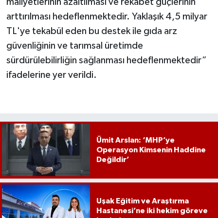
maliyetlerinin azaltılması ve rekabet güçlerinin
arttırılması hedeflenmektedir. Yaklaşık 4,5 milyar
TL'ye tekabül eden bu destek ile gıda arz
güvenliğinin ve tarımsal üretimde
sürdürülebilirliğin sağlanması hedeflenmektedir”
ifadelerine yer verildi.
Ümit Arslan: ‘MHP’ye
Operasyon Kimsenin Haddine
Değildir’
Uşak Eğitim ve Araştırma
Hastanesi’ne iki hekim göreve