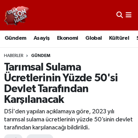
Uşak Nöbetçi Eczaneler
Gündem
Asayiş
Ekonomi
Global
Kültürel
Uşak Hava Durumu
Uşak Namaz Vakitleri
HABERLER
GÜNDEM
Tarımsal Sulama
Uşak Trafik Yoğunluk Haritası
Ücretlerinin Yüzde 50'si
Devlet Tarafından
Süper Lig Puan Durumu ve Fikstür
Karşılanacak
Tüm Manşetler
DSİ'den yapılan açıklamaya göre, 2023 yılı
Son Dakika Haberleri
tarımsal sulama ücretlerinin yüzde 50’sinin devlet
tarafından karşılanacağı bildirildi.
Haber Arşivi