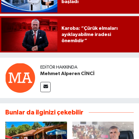
başladı
Karoba: “Çürük elmaları
ayıklayabilme iradesi
önemlidir”
EDITÖR HAKKINDA
Mehmet Alperen CİNCİ
Bunlar da ilginizi çekebilir