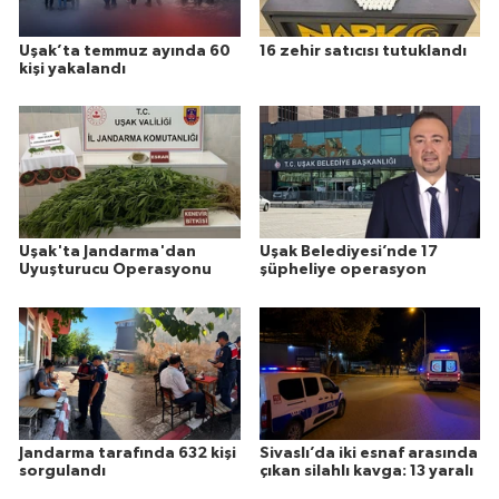
Uşak’ta temmuz ayında 60
16 zehir satıcısı tutuklandı
kişi yakalandı
Uşak'ta Jandarma'dan
Uşak Belediyesi’nde 17
Uyuşturucu Operasyonu
şüpheliye operasyon
Jandarma tarafında 632 kişi
Sivaslı’da iki esnaf arasında
sorgulandı
çıkan silahlı kavga: 13 yaralı