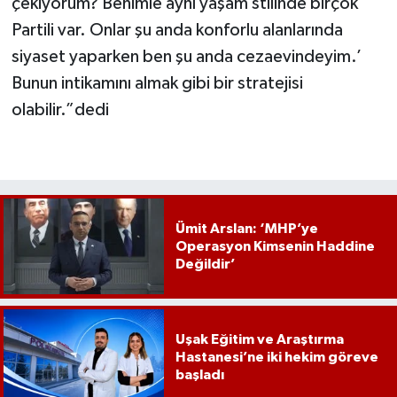
çekiyorum? Benimle aynı yaşam stilinde birçok
Partili var. Onlar şu anda konforlu alanlarında
siyaset yaparken ben şu anda cezaevindeyim.’
Bunun intikamını almak gibi bir stratejisi
olabilir.”dedi
Ümit Arslan: ‘MHP’ye
Operasyon Kimsenin Haddine
Değildir’
Uşak Eğitim ve Araştırma
Hastanesi’ne iki hekim göreve
başladı