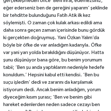
gerçekleşmeden önce ‘Beni ihraç edemezsiniz,
eğer ederseniz ben de gereğini yaparım’ şeklinde
bir tehditte bulunduğunu Fatih Atik ilk kez
söylemişti. O zaman çok kulak arkası edildi ama
daha sonra geçen zaman içerisinde bunu gördük
ki gerçekten doğruymuş. Yani Özkan Yalım’da
böyle bir öfke de var anladığım kadarıyla. Öfke
var yani yarı yolda bırakıldığını düşünüyor. Hatta
şunu düşünüyor bana göre, bu benim yorumum
tabii; ‘Ben şu anda yaptıklarım nedeniyle hedefe
konuldum.’ Hepsini kabul etti kendisi. ‘Ben bu
suçu işledim’ dedi ve zararını da karşılamak
istiyorum dedi. Ancak benim anladığım, yorum
diyeceğim kısım şurası; ‘Ben ve benim gibi
hareket edenlerden neden sadece cezayı ben