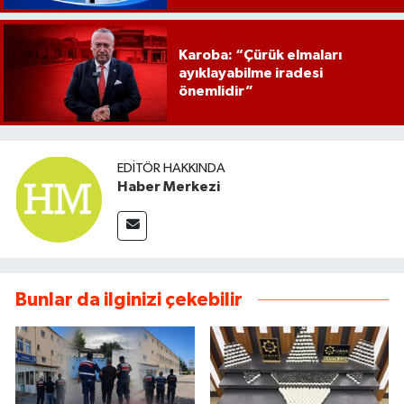
Karoba: “Çürük elmaları
ayıklayabilme iradesi
önemlidir”
EDITÖR HAKKINDA
Haber Merkezi
Bunlar da ilginizi çekebilir