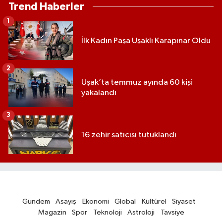
Trend Haberler
1
İlk Kadın Paşa Uşaklı Karapınar Oldu
2
Uşak’ta temmuz ayında 60 kişi
yakalandı
3
16 zehir satıcısı tutuklandı
Gündem
Asayiş
Ekonomi
Global
Kültürel
Siyaset
Magazin
Spor
Teknoloji
Astroloji
Tavsiye