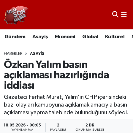
Uşak Nöbetçi Eczaneler
Gündem
Asayiş
Ekonomi
Global
Kültürel
Uşak Hava Durumu
Uşak Namaz Vakitleri
HABERLER
ASAYIŞ
Özkan Yalım basın
Uşak Trafik Yoğunluk Haritası
açıklaması hazırlığında
iddiası
Süper Lig Puan Durumu ve Fikstür
Gazeteci Ferhat Murat, Yalım’ın CHP içerisindeki
Tüm Manşetler
bazı olayları kamuoyuna açıklamak amacıyla basın
açıklaması yapma talebinde bulunduğunu söyledi.
Son Dakika Haberleri
18.05.2026 - 08:05
2
2 DK
Haber Arşivi
YAYINLANMA
PAYLAŞIM
OKUNMA SÜRESI