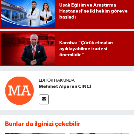
Uşak Eğitim ve Araştırma
Hastanesi’ne iki hekim göreve
başladı
Karoba: “Çürük elmaları
ayıklayabilme iradesi
önemlidir”
EDITÖR HAKKINDA
Mehmet Alperen CİNCİ
Bunlar da ilginizi çekebilir