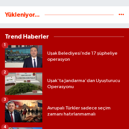
Yükleniyor...
Trend Haberler
1
Uşak Belediyesi’nde 17 şüpheliye
operasyon
2
Uşak'ta Jandarma'dan Uyuşturucu
Operasyonu
3
Avrupalı Türkler sadece seçim
zamanı hatırlanmamalı
4