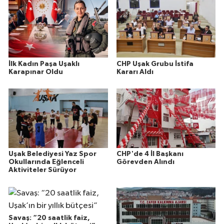
İlk Kadın Paşa Uşaklı
CHP Uşak Grubu İstifa
Karapınar Oldu
Kararı Aldı
Uşak Belediyesi Yaz Spor
CHP'de 4 İl Başkanı
Okullarında Eğlenceli
Görevden Alındı
Aktiviteler Sürüyor
Savaş: “20 saatlik faiz,