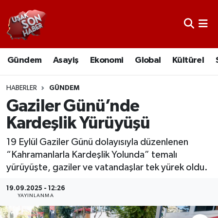
Uşak Nöbetçi Eczaneler
Gündem
Asayiş
Ekonomi
Global
Kültürel
Uşak Hava Durumu
Uşak Namaz Vakitleri
HABERLER
GÜNDEM
Gaziler Günü’nde
Uşak Trafik Yoğunluk Haritası
Kardeşlik Yürüyüşü
Süper Lig Puan Durumu ve Fikstür
19 Eylül Gaziler Günü dolayısıyla düzenlenen
“Kahramanlarla Kardeşlik Yolunda” temalı
Tüm Manşetler
yürüyüşte, gaziler ve vatandaşlar tek yürek oldu.
Son Dakika Haberleri
19.09.2025 - 12:26
YAYINLANMA
Haber Arşivi