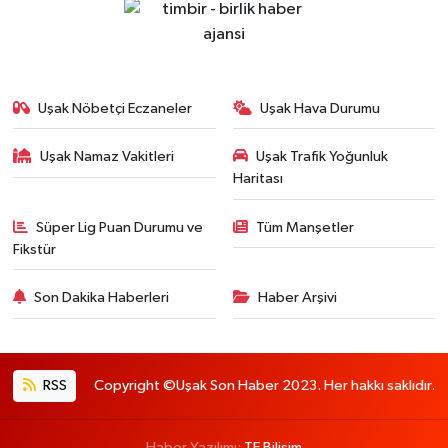
Uşak Nöbetçi Eczaneler
Uşak Hava Durumu
Uşak Namaz Vakitleri
Uşak Trafik Yoğunluk
Haritası
Süper Lig Puan Durumu ve
Tüm Manşetler
Fikstür
Son Dakika Haberleri
Haber Arşivi
RSS
Copyright ©Uşak Son Haber 2023. Her hakkı saklıdır.
Haber Yazılımı:
TE Bilişim