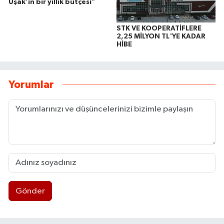
Uşak’ın bir yıllık bütçesi”
STK VE KOOPERATİFLERE
2,25 MİLYON TL'YE KADAR
HİBE
Yorumlar
Gönder