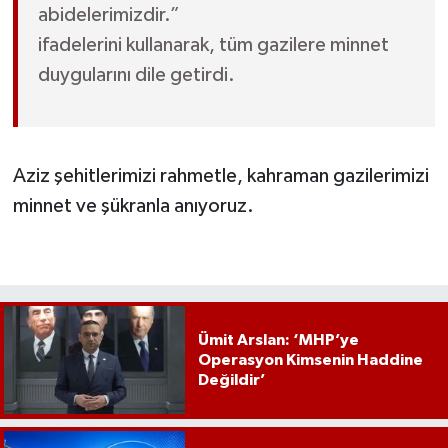
abidelerimizdir.”
ifadelerini kullanarak, tüm gazilere minnet
duygularını dile getirdi.
Aziz şehitlerimizi rahmetle, kahraman gazilerimizi
minnet ve şükranla anıyoruz.
Ümit Arslan: ‘MHP’ye
Operasyon Kimsenin Haddine
Değildir’