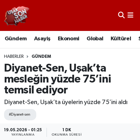
Uşak Nöbetçi Eczaneler
Gündem
Asayiş
Ekonomi
Global
Kültürel
Uşak Hava Durumu
Uşak Namaz Vakitleri
HABERLER
GÜNDEM
Diyanet-Sen, Uşak’ta
Uşak Trafik Yoğunluk Haritası
mesleğin yüzde 75’ini
temsil ediyor
Süper Lig Puan Durumu ve Fikstür
Diyanet-Sen, Uşak’ta üyelerin yüzde 75’ini aldı
Tüm Manşetler
#Diyanet-sen
Son Dakika Haberleri
19.05.2026 - 01:25
1 DK
Haber Arşivi
YAYINLANMA
OKUNMA SÜRESI