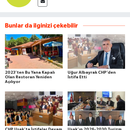
Bunlar da ilginizi çekebilir
2023’ten Bu Yana Kapalı
Uğur Albayrak CHP’den
Olan Restoran Yeniden
İstifa Etti
Açılıyor
CHP Uşak’ta İstifalar Devam
Uşak’ın 2026-2030 Turizm